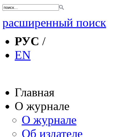
расширенный поиск
РУС
/
EN
Главная
О журнале
О журнале
Об издателе