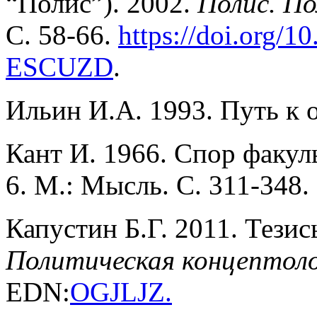
“Полис”). 2002.
Полис. По
С. 58-66.
https://doi.org/1
ESCUZD
.
Ильин И.А. 1993. Путь к 
Кант И. 1966. Спор факул
6. М.: Мысль. С. 311-348.
Капустин Б.Г. 2011. Тези
Политическая концептол
EDN:
OGJLJZ
.