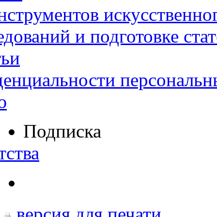
нструментов искусственног
дований и подготовке ста
тьи
денциальности персональн
ю
Подписка
тства
версия для печати