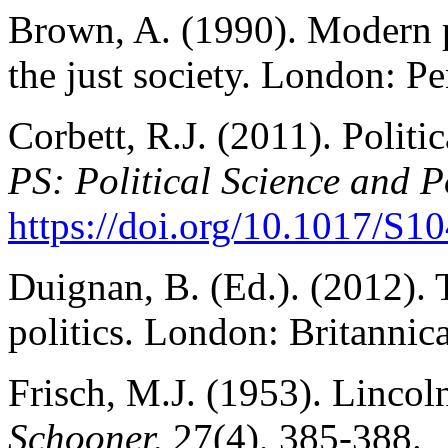
Brown, A. (1990). Modern po
the just society. London: P
Corbett, R.J. (2011). Politic
PS: Political Science and Po
https://doi.org/10.1017/S
Duignan, B. (Ed.). (2012). 
politics. London: Britannic
Frisch, M.J. (1953). Lincol
Schooner,
27(4), 385-388.