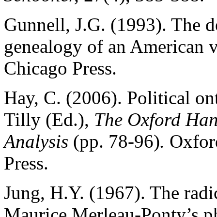
Gunnell, J.G. (1993). The de
genealogy of an American v
Chicago Press.
Hay, C. (2006). Political o
Tilly (Ed.),
The Oxford Hand
Analysis
(pp. 78-96)
.
Oxford
Press.
Jung, H.Y. (1967). The radi
Maurice Merleau-Ponty’s ph