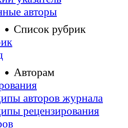
нные авторы
Список рубрик
рик
д
Авторам
рования
ипы авторов журнала
ципы рецензирования
ров