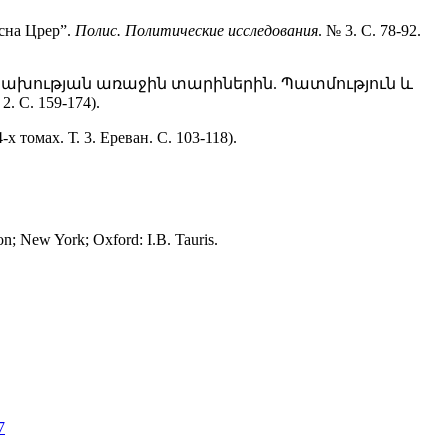
сна Црер”.
Полис. Политические исследования
. № 3. С. 78-92.
անկախության առաջին տարիներին. Պատմություն և
. С. 159-174).
мах. Т. 3. Ереван. С. 103-118).
don; New York; Oxford: I.B. Tauris.
7