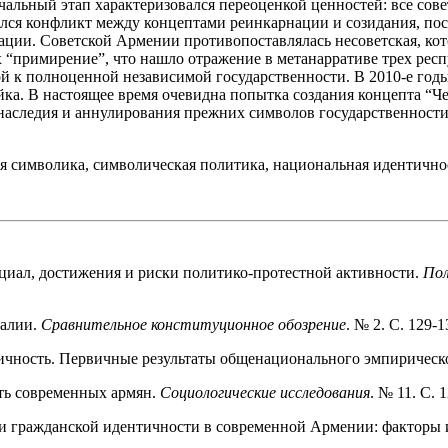
чальный этап характеризовался переоценкой ценностей: все сове
лся конфликт между концептами реинкарнации и созидания, поск
ии. Советской Армении противопоставлялась несоветская, котор
 “примирение”, что нашло отражение в метанарративе трех респ
ной к полноценной независимой государственности. В 2010-е г
ка. В настоящее время очевидна попытка создания концепта “Ч
наследия и аннулирования прежних символов государственности, 
я символика, символическая политика, национальная идентично
циал, достижения и риски политико-протестной активности.
Пол
еалии.
Сравнительное конституционное обозрение
. № 2. С. 129-
тичность. Первичные результаты общенационального эмпирическо
сть современных армян.
Социологические исследования
. № 11. С.
и гражданской идентичности в современной Армении: факторы 