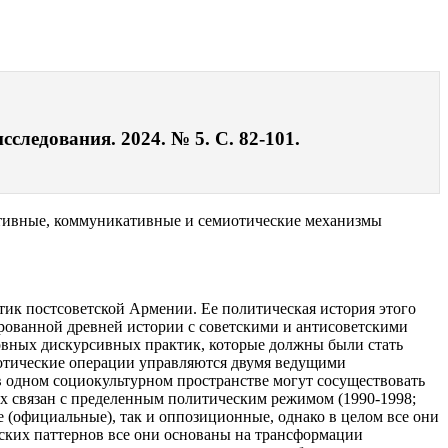
следования. 2024. № 5. С. 82-101.
итивные, коммуникативные и семиотические механизмы
ик постсоветской Армении. Ее политическая история этого
рованной древней истории с советскими и антисоветскими
вных дискурсивных практик, которые должны были стать
иотические операции управляются двумя ведущими
 одном социокультурном пространстве могут сосуществовать
ых связан с пределенным политическим режимом (1990-1998;
 (официальные), так и оппозиционные, однако в целом все они
ческих паттернов все они основаны на трансформации