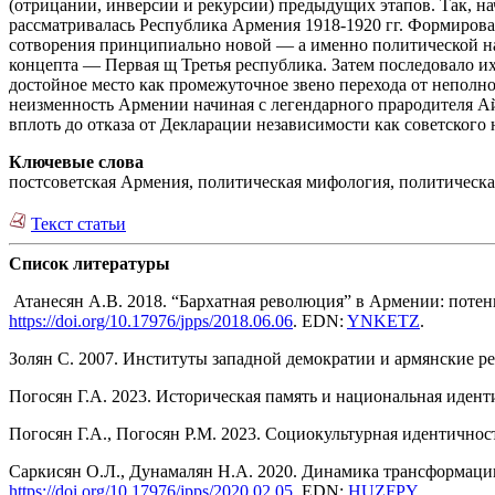
(отрицании, инверсии и рекурсии) предыдущих этапов. Так, на
рассматривалась Республика Армения 1918-1920 гг. Формирова
сотворения принципиально новой — а именно политической нац
концепта — Первая щ Третья республика. Затем последовало их
достойное место как промежуточное звено перехода от непол
неизменность Армении начиная с легендарного прародителя Ай
вплоть до отказа от Декларации независимости как советского 
Ключевые слова
постсоветская Армения, политическая мифология, политическа
Текст статьи
Список литературы
Атанесян А.В. 2018. “Бархатная революция” в Армении: потен
https://doi.org/10.17976/
jpps/2018.06.06
. EDN:
YNKETZ
.
Золян С. 2007. Институты западной демократии и армянские р
Погосян Г.А. 2023. Историческая память и национальная иден
Погосян Г.А., Погосян Р.М. 2023. Социокультурная идентично
Саркисян О.Л., Дунамалян Н.А. 2020. Динамика трансформаци
https://doi.org/10.17976/jpps/2020.02.05
. EDN:
HUZFPY
.