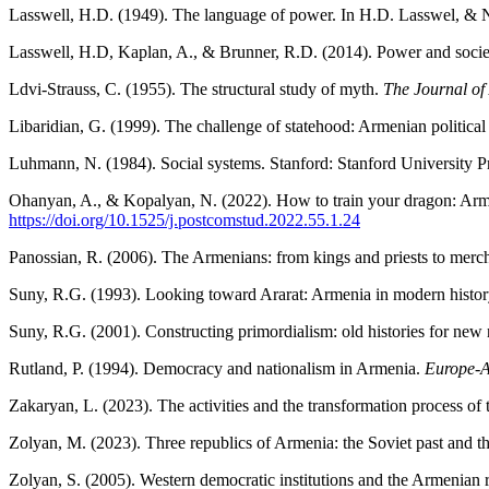
Lasswell, H.D. (1949). The language of power. In H.D. Lasswel, & N
Lasswell, H.D, Kaplan, A., & Brunner, R.D. (2014). Power and socie
Ldvi-Strauss, C. (1955). The structural study of myth.
The Journal of
Libaridian, G. (1999). The challenge of statehood: Armenian politic
Luhmann, N. (1984). Social systems. Stanford: Stanford University P
Ohanyan, A., & Kopalyan, N. (2022). How to train your dragon: Armen
https://doi.org/10.1525/j.
postcomstud.2022.55.1.24
Panossian, R. (2006). The Armenians: from kings and priests to mer
Suny, R.G. (1993). Looking toward Ararat: Armenia in modern histor
Suny, R.G. (2001). Constructing primordialism: old histories for new 
Rutland, P. (1994). Democracy and nationalism in Armenia.
Europe-A
Zakaryan, L. (2023). The activities and the transformation process of 
Zolyan, M. (2023). Three republics of Armenia: the Soviet past and 
Zolyan, S. (2005). Western democratic institutions and the Armenian r