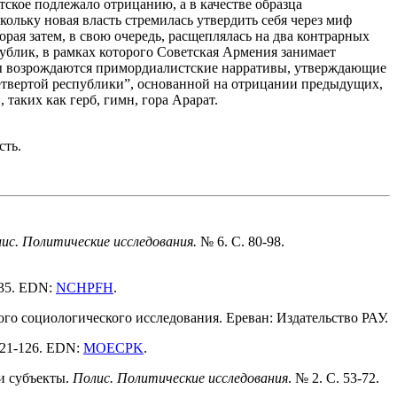
тское подлежало отрицанию, а в качестве образца
ольку новая власть стремилась утвердить себя через миф
ая затем, в свою очередь, расщеплялась на два контрарных
ублик, в рамках которого Советская Армения занимает
оды возрождаются примордиалистские нарративы, утверждающие
етвертой республики”, основанной на отрицании предыдущих,
таких как герб, гимн, гора Арарат.
сть.
ис. Политические исследования.
№ 6. С. 80-98.
135. EDN:
NCHPFH
.
го социологического исследования. Ереван: Издательство РАУ.
 121-126. EDN:
MOECPK
.
и субъекты.
Полис. Политические исследования
. № 2. С. 53-72.