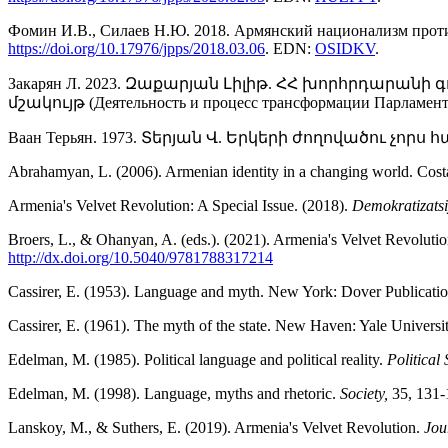
Фомин И.В., Силаев Н.Ю. 2018. Армянский национализм против
https://doi.org/10.17976/jpps/2018.03.06
. EDN:
OSIDKV
.
Закарян Л. 2023. Զաքարյան Լիլիթ. ՀՀ խորհրդար
մշակույթ (Деятельность и процесс трансформации Парламента Р
Ваан Терьян. 1973. Տերյան Վ. Երկերի ժողովածու չորս հատորո
Abrahamyan, L. (2006). Armenian identity in a changing world. Cos
Armenia's Velvet Revolution: A Special Issue. (2018).
Demokratizatsi
Broers, L., & Ohanyan, A. (eds.). (2021). Armenia's Velvet Revolution
http://dx.doi.
org/10.5040/9781788317214
Cassirer, E. (1953). Language and myth. New York: Dover Publicatio
Cassirer, E. (1961). The myth of the state. New Haven: Yale Universit
Edelman, M. (1985). Political language and political reality.
Political 
Edelman, M. (1998). Language, myths and rhetoric.
Society,
35, 131-
Lanskoy, M., & Suthers, E. (2019). Armenia's Velvet Revolution.
Jou