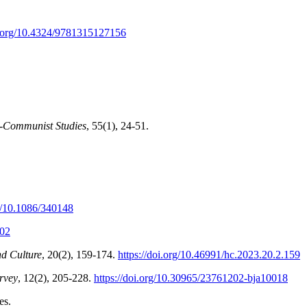
oi.org/10.4324/9781315127156
-Communist Studies
, 55(1), 24-51.
rg/10.1086/340148
202
nd Culture
, 20(2), 159-174.
https://doi.org/10.46991/hc.2023.20.2.159
rvey
, 12(2), 205-228.
https://doi.org/10.30965/23761202-bja10018
es.