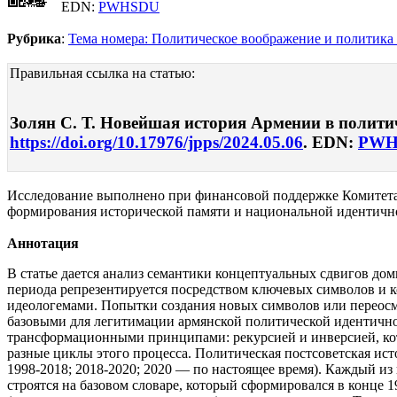
EDN:
PWHSDU
Рубрика
:
Тема номера: Политическое воображение и политика
Правильная ссылка на статью:
Золян С. Т. Новейшая история Армении в политич
https://doi.org/10.17976/jpps/2024.05.06
. EDN:
PWH
Исследование выполнено при финансовой поддержке Комитета
формирования исторической памяти и национальной идентичн
Аннотация
В статье дается анализ семантики концептуальных сдвигов до
периода репрезентируется посредством ключевых символов и 
идеологемами. Попытки создания новых символов или переос
базовыми для легитимации армянской политической идентичнос
трансформационными принципами: рекурсией и инверсией, кот
разные циклы этого процесса. Политическая постсоветская ис
1998-2018; 2018-2020; 2020 — по настоящее время). Каждый и
строятся на базовом словаре, который сформировался в конце 