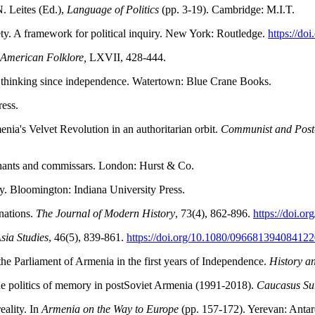
. Leites (Ed.),
Language of Politics
(pp. 3-19). Cambridge: M.I.T.
ty. A framework for political inquiry. New York: Routledge.
https://d
 American Folklore,
LXVII, 428-444.
al thinking since independence. Watertown: Blue Crane Books.
ress.
ia's Velvet Revolution in an authoritarian orbit.
Communist and Post
chants and commissars. London: Hurst & Co.
y. Bloomington: Indiana University Press.
nations.
The Journal of Modern History
, 73(4), 862-896.
https://doi.o
sia Studies
, 46(5), 839-861.
https://
doi.org/10.1080/09668139408412
the Parliament of Armenia in the first years of Independence.
History a
the politics of memory in postSoviet Armenia (1991-2018).
Caucasus Su
eality. In
Armenia on the Way to Europe
(pp. 157-172). Yerevan: Antar