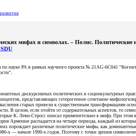
 развития
еских мифах и символах. – Полис. Политические ис
SDU
 по науке РА в рамках научного проекта № 21AG-6C041 “Когн
ости”.
минантных дискурсивных политических и социокультурных практ
концептов, представляющих гетерогенное сочетание мифологизи
мысления старых привели к существенным трансформациям осно
ти. В целом, если отойти от содержательных аспектов, то сем
орые К. Леви-Стросс описал применительно к мифу. При этом в
тория Армении распадается на четыре периода, каждый из котор
з них порождает различные политические мифы, как доминантные
1980-х — начале 1990-х годов. Поэтому с точки зрения символи