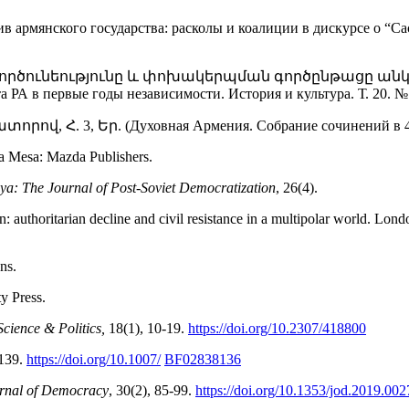
 армянского государства: расколы и коалиции в дискурсе о “Са
անի գործունեությունը և փոխակերպման գործընթացը 
А в первые годы независимости. История и культура. Т. 20. № 2
վ, Հ. 3, Եր. (Духовная Армения. Собрание сочинений в 4-х то
ta Mesa: Mazda Publishers.
ya: The Journal of Post-Soviet Democratization
, 26(4).
: authoritarian decline and civil resistance in a multipolar world. Lon
ns.
y Press.
Science & Politics,
18(1), 10-19.
https://doi.org/10.2307/418800
139.
https://doi.org/10.1007/
BF02838136
rnal of Democracy
, 30(2), 85-99.
https://doi.org/10.1353/jod.2019.002