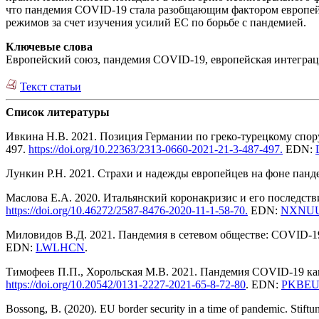
что пандемия СOVID-19 стала разобщающим фактором европейс
режимов за счет изучения усилий ЕС по борьбе с пандемией.
Ключевые слова
Европейский союз, пандемия COVID-19, европейская интеграц
Текст статьи
Список литературы
Ивкина Н.В. 2021. Позиция Германии по греко-турецкому спо
497.
https
://
doi
.
org
/10.22363/2313-0660-2021-21-3
-48
7-497
.
EDN:
Лункин Р.Н. 2021. Страхи и надежды европейцев на фоне пан
Маслова Е.А. 2020. Итальянский коронакризис и его последств
https://doi.
org/10.46272/258
7-8476-2020-11-1
-5
8-70
.
EDN:
NXNU
Миловидов В.Д. 2021. Пандемия в сетевом обществе: COVID-1
EDN:
LWLHCN
.
Тимофеев П.П., Хорольская М.В. 2021. Пандемия COVID-19 ка
https
://
doi
.
org
/10.20542/0131-2227-2021-65-8
-7
2-80
. EDN:
PKBE
Вossong, B. (2020). EU border security in a time of pandemic. Stift