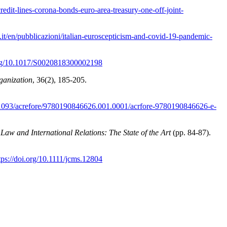
edit-lines-corona-bonds-euro-area-treasury-one-off-joint-
.it/en/pubblicazioni/italian-euroscepticism-and-covid-19-pandemic-
.org/10.1017/S0020818300002198
ganization
, 36(2), 185-205.
0.1093/acrefore/9780190846626.001.0001/acr
fore-9780190846626-e-
 Law and International Relations: The State of the Art
(pp. 84-87).
tps://doi.org/10.1111/jcms.12804