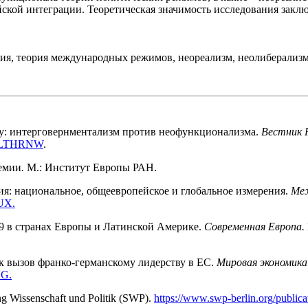
кой интеграции. Теоретическая значимость исследования заклю
ия, теория международных режимов, неореализм, неолиберализм
ру: интерговернментализм против неофункционализма.
Вестник 
LTHRNW
.
демии
.
М.: Институт Европы РАН.
ия: национальное, общеевропейское и глобальное измерения.
Меж
UX
.
9 в странах Европы и Латинской Америке.
Современная Европа.
к вызов франко-германскому лидерству в ЕС.
Мировая экономик
UG
.
ung Wissenschaft und Politik (SWP).
https
://
www
.
swp
-
berlin
.
org
/
publica