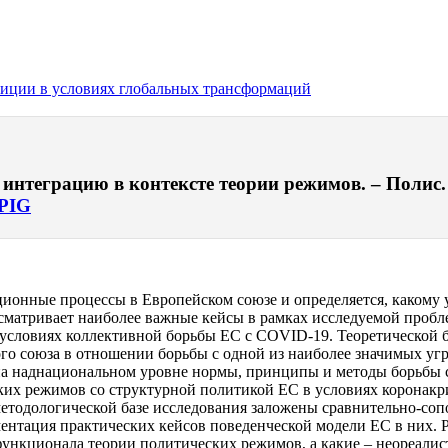
лиции в условиях глобальных трансформаций
нтеграцию в контексте теории режимов. – Полис. П
PIG
ционные процессы в Европейском союзе и определяется, каком
сматривает наиболее важные кейсы в рамках исследуемой проб
условиях коллективной борьбы ЕС с COVID-19. Теоретической б
го союза в отношении борьбы с одной из наиболее значимых уг
на наднациональном уровне нормы, принципы и методы борьбы с 
ких режимов со структурной политикой ЕС в условиях коронакри
методологической базе исследования заложены сравнительно-со
нтация практических кейсов поведенческой модели ЕС в них. Р
функционала теории политических режимов, а какие – неореалис