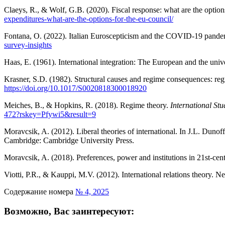
Claeys, R., & Wolf, G.B. (2020). Fiscal response: what are the optio
expen
ditures-what-are-the-options-for-the-eu-council/
Fontana, O. (2022). Italian Euroscepticism and the COVID-19 pandem
survey-insights
Haas, E. (1961). International integration: The European and the univ
Krasner, S.D. (1982). Structural causes and regime consequences: regi
https://doi.org/10.1017/S0020818300018920
Meiches, B., & Hopkins, R. (2018). Regime theory.
International St
472?rskey=Pfywi5&result=9
Moravcsik, A. (2012). Liberal theories of international. In
J.L. Dunoff
Cambridge: Cambridge University Press.
Moravcsik, A. (2018). Preferences, power and institutions in 21st-ce
Viotti, P.R., & Kauppi, M.V. (2012). International relations theory. 
Содержание номера
№ 4, 2025
Возможно, Вас заинтересуют: