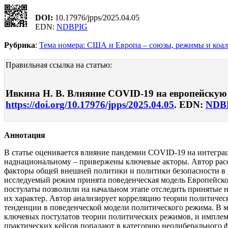
DOI:
10.17976/jpps/2025.04.05
EDN:
NDBPIG
Рубрика
:
Тема номера: США и Европа – союзы, режимы и коа
Правильная ссылка на статью:
Ивкина Н. В. Влияние COVID-19 на европейскую и
https://doi.org/10.17976/jpps/2025.04.05
. EDN:
NDB
Аннотация
В статье оценивается влияние пандемии COVID-19 на интегра
наднациональному – привержены ключевые акторы. Автор рас
факторы общей внешней политики и политики безопасности в 
исследуемый режим принята поведенческая модель Европейско
постулаты позволили на начальном этапе отследить принятые 
их характер. Автор анализирует корреляцию теории политичес
тенденции в поведенческой модели политического режима. В 
ключевых постулатов теории политических режимов, и имплеме
практических кейсов попадают в категорию неолиберального 