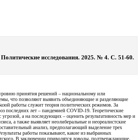
олитические исследования. 2025. № 4. С. 51-60.
у уровню принятия решений – национальному или
лемы, что позволяют выявить объединяющие и разделяющие
азой работы служит теория политических режимов. За
роз последних лет – пандемией COVID-19. Теоретические
угрозой, а на последующих – оценить результативность мер и
зиса, а также выявляет неолиберальные и неореалистские
поставительный анализ, предполагающий выделение трех
езультаты работы показывают, какие из выбранных
тского. В заключении приводятся доводы, подтверждающие,