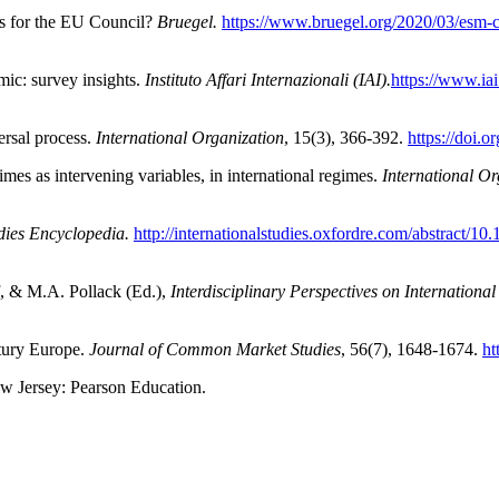
ns for the EU Council?
Bruegel.
https://www.bruegel.org/2020/03/esm-cr
ic: survey insights.
Instituto Affari Internazionali (IAI).
https://www.iai
ersal process.
International Organization
, 15(3), 366-392.
https://doi
mes as intervening variables, in international regimes.
International Or
udies Encyclopedia.
http://
internationalstudies.oxfordre.com/abstract/1
, & M.A. Pollack (Ed.),
Interdisciplinary Perspectives on International
ntury Europe.
Journal of Common Market Studies
, 56(7), 1648-1674.
ht
New Jersey: Pearson Education.