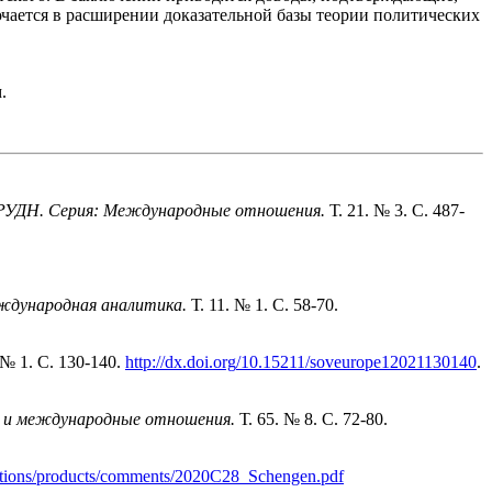
чается в расширении доказательной базы теории политических
.
РУДН. Серия: Международные отношения.
Т. 21. № 3. С. 487-
дународная аналитика.
Т. 11. № 1. С. 58-70.
№ 1. С. 130-140.
http
://
dx
.
doi
.
org
/10.15211/
soveurope
12021130140
.
а и международные отношения.
Т. 65. № 8. С. 72-80.
tions
/
products
/
comments
/2020
C
28_
Schengen
.
pdf