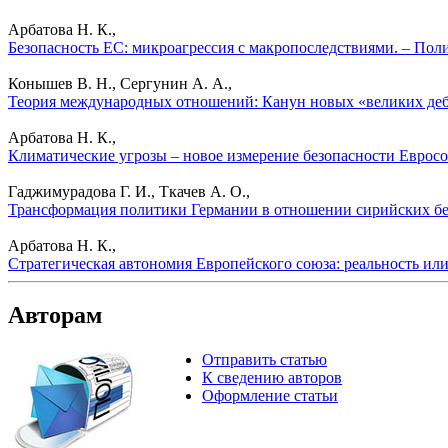
Арбатова Н. К.,
Безопасность ЕС: микроагрессия с макропоследствиями. – Пол
Конышев В. Н., Сергунин А. А.,
Теория международных отношений: Канун новых «великих деба
Арбатова Н. К.,
Климатические угрозы – новое измерение безопасности Евросо
Гаджимурадова Г. И., Ткачев А. О.,
Трансформация политики Германии в отношении сирийских беже
Арбатова Н. К.,
Стратегическая автономия Европейского союза: реальность или
Авторам
Отправить статью
К сведению авторов
Оформление статьи