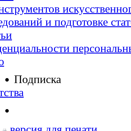
нструментов искусственног
дований и подготовке ста
тьи
денциальности персональн
ю
Подписка
тства
версия для печати