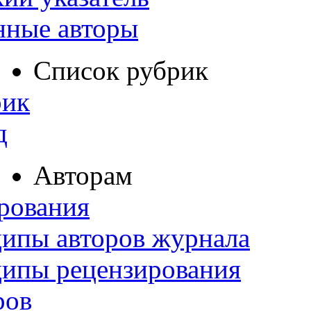
нные авторы
Список рубрик
рик
д
Авторам
рования
ипы авторов журнала
ципы рецензирования
ров