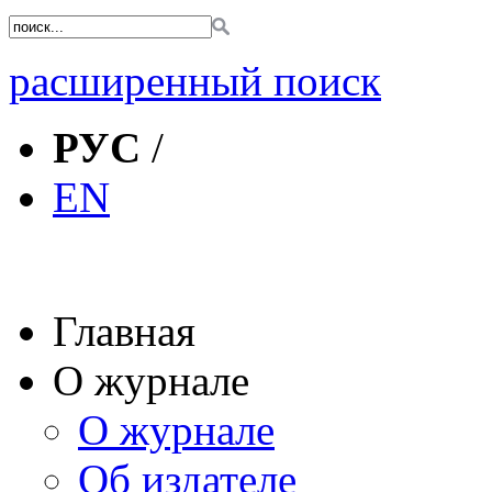
расширенный поиск
РУС
/
EN
Главная
О журнале
О журнале
Об издателе