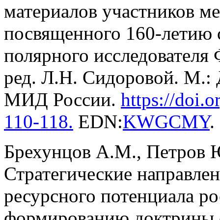
материалов участников ме
посвященного 160-летию 
полярного исследователя 
ред. Л.Н. Сидоровой. М.:
МИД России.
https://doi.
o
11
0-118
.
EDN:
KWGCMY
.
Брехунцов А.М., Петров Ю
Стратегические направле
ресурсного потенциала р
формированию доктрины е