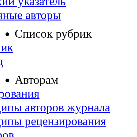
ий указатель
нные авторы
Список рубрик
рик
д
Авторам
рования
ипы авторов журнала
ципы рецензирования
ров