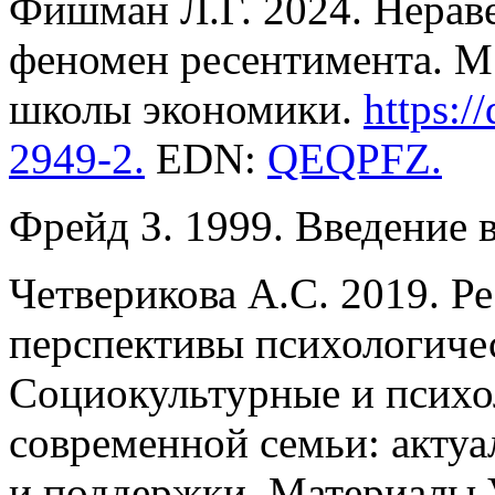
Фишман Л.Г. 2024. Нерав
феномен ресентимента. М
школы экономики.
https:/
2949-2
.
EDN:
QEQPFZ
.
Фрейд З. 1999. Введение 
Четверикова А.С. 2019. Р
перспективы психологичес
Социокультурные и психо
современной семьи: акту
и поддержки. Материалы