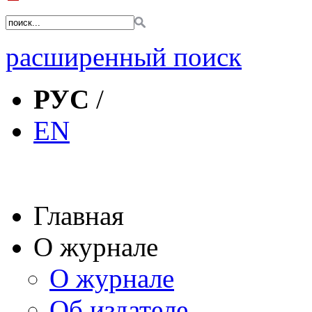
расширенный поиск
РУС
/
EN
Главная
О журнале
О журнале
Об издателе