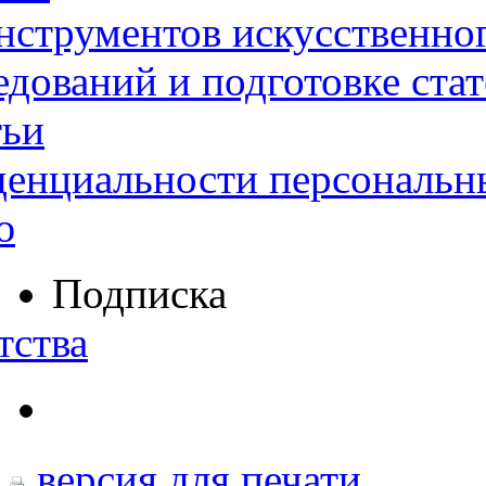
нструментов искусственног
дований и подготовке ста
тьи
денциальности персональн
ю
Подписка
тства
версия для печати