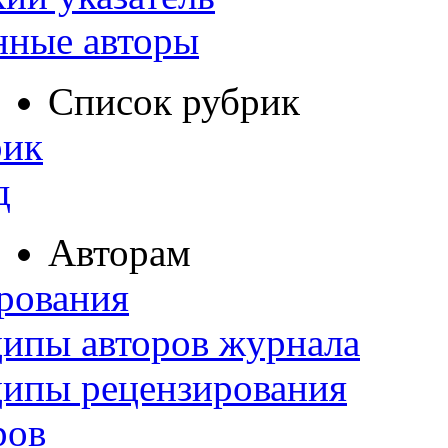
нные авторы
Список рубрик
рик
д
Авторам
рования
ипы авторов журнала
ципы рецензирования
ров