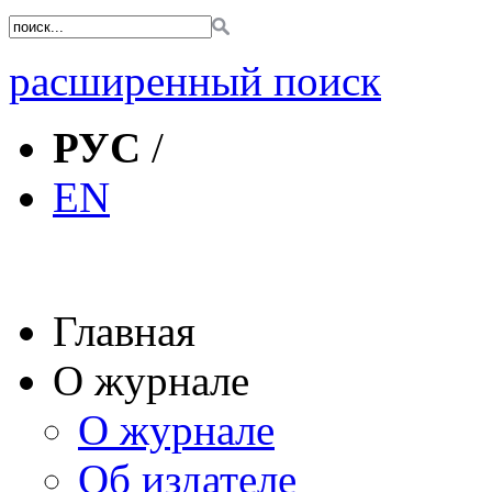
расширенный поиск
РУС
/
EN
Главная
О журнале
О журнале
Об издателе