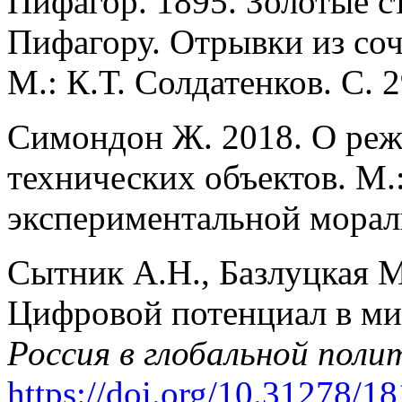
Пифагор. 1895. Золотые 
Пифагору. Отрывки из со
М.: К.Т. Солдатенков. С. 2
Симондон Ж. 2018. О реж
технических объектов. М.
экспериментальной морал
Сытник А.Н., Базлуцкая М
Цифровой потенциал в мир
Россия в глобальной поли
https://doi.
org/10.31278/18