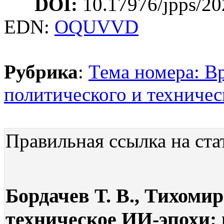
DOI:
10.17976/jpps/20
EDN:
OQUVVD
Рубрика
:
Тема номера: В
политического и техничес
Правильная ссылка на ста
Бордачев Т. В., Тихомир
техническое ИИ-эпохи: