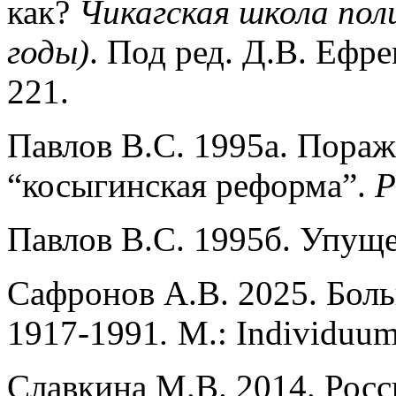
как?
Чикагская школа пол
годы)
. Под ред. Д.В. Ефр
221.
Павлов В.С. 1995а. Пораж
“косыгинская реформа”.
Р
Павлов В.С. 1995б. Упуще
Сафронов А.В. 2025. Боль
1917-1991
.
М.: Individuum
Славкина М.В. 2014. Рос