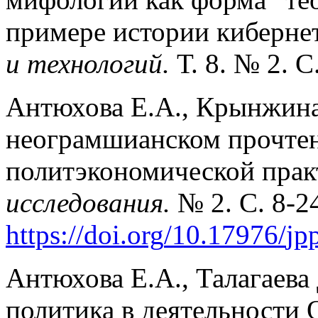
примере истории киберне
и технологий.
Т. 8. № 2. 
Антюхова Е.А., Крынжина
неограмшианском прочтен
политэкономической прак
исследования.
№ 2. С. 8-2
https
://
doi
.
org
/10.17976/
jp
Антюхова Е.А., Талагаева
политика в деятельности