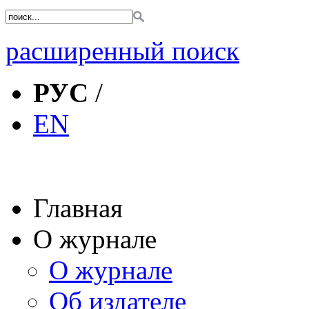
расширенный поиск
РУС
/
EN
Главная
О журнале
О журнале
Об издателе