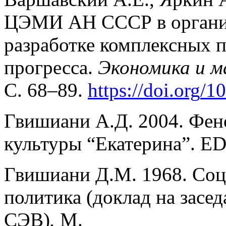
ЦЭМИ АН СССР в организ
разработке комплексных 
прогресса.
Экономика и 
С. 68–89.
https
://
doi
.
org
/1
Гвишиани А.Д. 2004. Фен
культуры “Екатерина”. E
Гвишиани Д.М. 1968. Соц
политика (доклад на засе
СЭВ)
.
М.