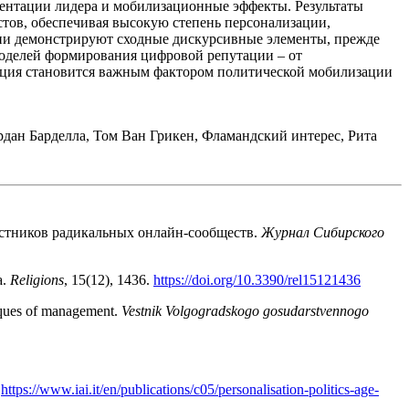
ентации лидера и мобилизационные эффекты. Результаты
тов, обеспечивая высокую степень персонализации,
гии демонстрируют сходные дискурсивные элементы, прежде
моделей формирования цифровой репутации – от
тация становится важным фактором политической мобилизации
ан Барделла, Том Ван Грикен, Фламандский интерес, Рита
астников радикальных онлайн-сообществ.
Журнал Сибирского
a.
Religions
, 15(12), 1436.
https://doi.org/10.3390/rel15121436
niques of management.
Vestnik Volgogradskogo gosudarstvennogo
.
https://www.iai.it/en/publications/c05/personalisation-politics-age-