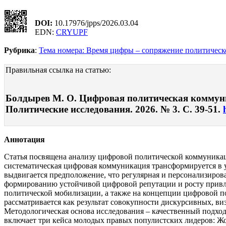
DOI:
10.17976/jpps/2026.03.04
EDN:
CRYUPF
Рубрика
:
Тема номера: Время цифры – сопряжение политическ
Правильная ссылка на статью:
Болдырев М. О. Цифровая политическая коммуни
Политические исследования. 2026. № 3. С. 39-51.
Аннотация
Статья посвящена анализу цифровой политической коммуникац
систематическая цифровая коммуникация трансформируется в 
выдвигается предположение, что регулярная и персонализиро
формированию устойчивой цифровой репутации и росту привле
политической мобилизации, а также на концепции цифровой 
рассматривается как результат совокупности дискурсивных, в
Методологическая основа исследования – качественный подхо
включает три кейса молодых правых популистских лидеров: Жо