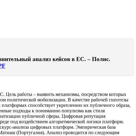
нительный анализ кейсов в ЕС. – Полис.
PF
С. Цель работы – выявить механизмы, посредством которых
ом политической мобилизации. В качестве рабочей гипотезы
 платформах способствует укреплению их публичного образа,
енные подходы к пониманию популизма как стиля
иатизации публичной сферы. Цифровая репутация
реде под воздействием алгоритмической логики платформ.
искурс-анализа цифровых платформ. Эмпирическая база
 Матиаш (Португалия). Анализ проводится по следующим