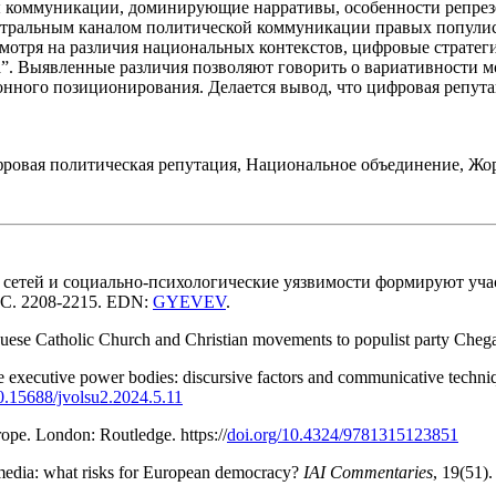
ы коммуникации, доминирующие нарративы, особенности репрез
нтральным каналом политической коммуникации правых популис
смотря на различия национальных контекстов, цифровые страте
а”. Выявленные различия позволяют говорить о вариативности 
онного позиционирования. Делается вывод, что цифровая репу
овая политическая репутация, Национальное объединение, Жорд
х сетей и социально-психологические уязвимости формируют уч
. С. 2208-2215. EDN:
GYEVEV
.
uguese Catholic Church and Christian movements to populist party Cheg
he executive power bodies: discursive factors and communicative tech
10.15688/jvolsu2.2024.5.11
rope. London: Routledge. https://
doi.org/10.4324/9781315123851
al media: what risks for European democracy?
IAI Commentaries
, 19(51)