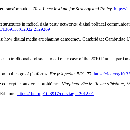
net transformation.
New Lines Institute for Strategy and Policy
.
https://
t structures in radical right party networks: digital political communic
080/1369118X.2022.2129269
ics: how digital media are shaping democracy. Cambridge: Cambridge U
tics in traditional and social media: the case of the 2019 Finnish parliam
on in the age of platforms.
Encyclopedia
, 5(2), 77.
https://doi.org/10
ge conceptuel aux vrais problèmes.
Vingtième Siècle. Revue d’histoire
, 5
 Éditions.
https://doi.org/10.3917/
cnrs.tagui.2012.01