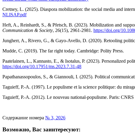
Cretney, L. (2025). Diaspora mobilization: the social media and inter
NLISAP.pdf
Heft, A., Reinhardt, S., & Pfetsch, B. (2023). Mobilization and suppor
Communication & Society
, 26(15), 2961-2981.
https://doi.org/10.1
Jungherr, A., Rivero, G., & Gayo-Avello, D. (2020). Retooling polit
Mudde, C. (2019). The far right today. Cambridge: Polity Press.
Paatelainen, L., Kannasto, E., & Isotalus, P. (2023). Personalized poli
https://doi.org/10.17951/ms.2023.7.3
1-48
Papathanassopoulos, S., & Giannouli, I. (2025). Political communicati
Taguieff, P.-A. (1997). Le populisme et la science politique: du mira
Taguieff, P.-A. (2012). Le nouveau national-populisme. Paris: CNRS
Содержание номера
№ 3, 2026
Возможно, Вас заинтересуют: