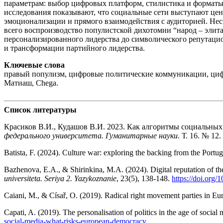
параметрам: выбор цифровых платформ, стилистика и формат
исследования показывают, что социальные сети выступают це
эмоционализации и прямого взаимодействия с аудиторией. Не
всего воспроизводство популистской дихотомии “народ – элит
персонализированного лидерства до символического репутаци
и трансформации партийного лидерства.
Ключевые слова
правый популизм, цифровые политические коммуникации, цифр
Матиаш, Chega.
Список литературы
Красиков В.И., Кудашов В.И. 2023. Как алгоритмы социальны
федерального университета. Гуманитарные науки
. Т. 16. № 12
Batista, F. (2024). Culture war: exploring the backing from the Port
Bazhenova, E.A., & Shirinkina, M.A. (2024). Digital reputation of t
universiteta. Seriya 2. Yazykoznanie
, 23(5), 138-148.
https://doi.org/
Caiani, M., & Císař, O. (2019). Radical right movement parties in Eu
Capati, A. (2019). The personalisation of politics in the age of soci
so
cial-media-what-risks-european-democracy