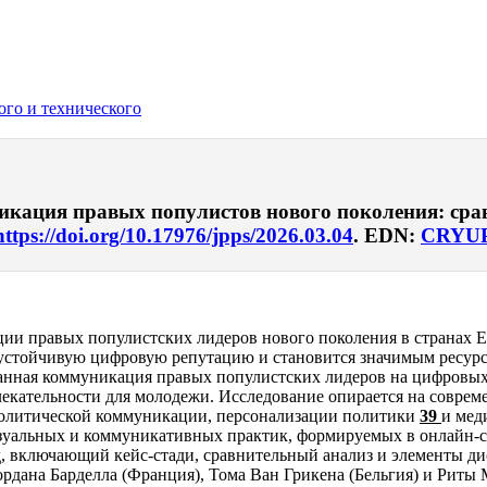
ого и технического
кация правых популистов нового поколения: срав
https://doi.org/10.17976/jpps/2026.03.04
. EDN:
CRYU
ии правых популистских лидеров нового поколения в странах Е
устойчивую цифровую репутацию и становится значимым ресурс
ванная коммуникация правых популистских лидеров на цифровых
кательности для молодежи. Исследование опирается на соврем
политической коммуникации, персонализации политики
39
и мед
изуальных и коммуникативных практик, формируемых в онлайн-с
д, включающий кейс-стади, сравнительный анализ и элементы д
рдана Барделла (Франция), Тома Ван Грикена (Бельгия) и Риты