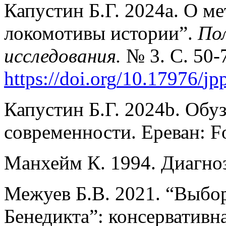
Капустин Б.Г. 2024a. О м
локомотивы истории”.
По
исследования.
№ 3. С. 50-
https
://
doi
.
org
/10.17976/
jp
Капустин Б.Г. 2024b. Обу
современности. Ереван: For
Манхейм К. 1994. Диагноз
Межуев Б.В. 2021. “Выбо
Бенедикта”: консервативн