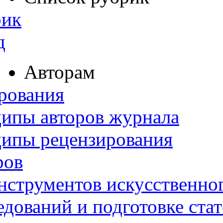
рик
д
Авторам
рования
ипы авторов журнала
ципы рецензирования
ров
нструментов искусственног
дований и подготовке ста