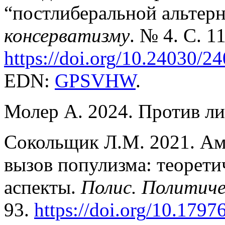
“постлиберальной альтер
консерватизму
. № 4. С. 1
https
://
doi
.
org
/10.24030/2
EDN:
GPSVHW
.
Молер А. 2024. Против либ
Сокольщик Л.М. 2021. Ам
вызов популизма: теорети
аспекты.
Полис. Политиче
93.
https
://
doi
.
org
/10.17976