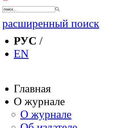
расширенный поиск
РУС
/
EN
Главная
О журнале
О журнале
Об издателе