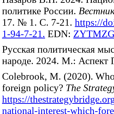
политике России.
Вестни
17. № 1. С. 7-21.
https://d
1
-9
4-7
-21
.
EDN:
ZYTMZ
Русская политическая мысл
народе. 2024. М.: Аспект
Colebrook, M. (2020). Whos
foreign policy?
The Strateg
https
://
thestrategybridge
.
or
national
-
interest
-
which
-
for