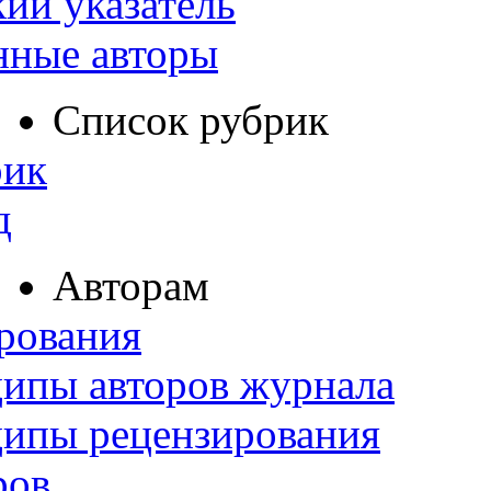
ий указатель
нные авторы
Список рубрик
рик
д
Авторам
рования
ипы авторов журнала
ципы рецензирования
ров