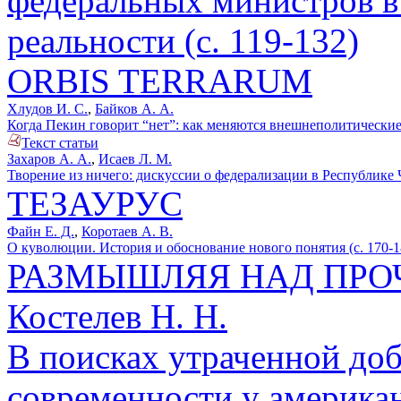
федеральных министров в
реальности (с. 119-132)
ORBIS TERRARUM
Хлудов И. С.
,
Байков А. А.
Когда Пекин говорит “нет”: как меняются внешнеполитические
Текст статьи
Захаров А. А.
,
Исаев Л. М.
Творение из ничего: дискуссии о федерализации в Республике Ч
ТЕЗАУРУС
Файн Е. Д.
,
Коротаев А. В.
О куволюции. История и обоснование нового понятия (с. 170-1
РАЗМЫШЛЯЯ НАД ПР
Костелев Н. Н.
В поисках утраченной доб
современности у американ