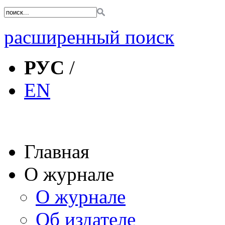
расширенный поиск
РУС
/
EN
Главная
О журнале
О журнале
Об издателе