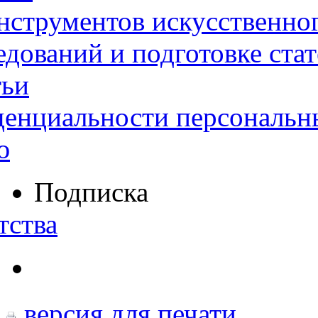
нструментов искусственног
дований и подготовке ста
тьи
денциальности персональн
ю
Подписка
тства
версия для печати