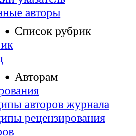
нные авторы
Список рубрик
рик
д
Авторам
рования
ипы авторов журнала
ципы рецензирования
ров