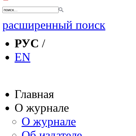
расширенный поиск
РУС
/
EN
Главная
О журнале
О журнале
Об издателе