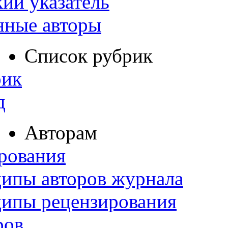
ий указатель
нные авторы
Список рубрик
рик
д
Авторам
рования
ипы авторов журнала
ципы рецензирования
ров