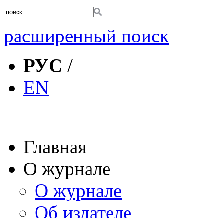
расширенный поиск
РУС
/
EN
Главная
О журнале
О журнале
Об издателе