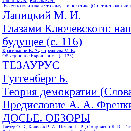
Ильин М. В.
,
Коваль Б. И.
Что есть политика и что - наука о политике (Опыт нетрадиционн
Лапицкий М. И.
Глазами Ключевского: на
будущее (с. 116)
Красильщик В. А.
,
Стрежнева М. В.
Объединение Европы и мы (с. 125)
ТЕЗАУРУС
Гуггенберг Б.
Теория демократии (Слов
Предисловие А. А. Френки
ДОСЬЕ. ОБЗОРЫ
Глезер О. Б.
,
Колосов В. А.
,
Петров Н. В.
,
Смирнягин Л. В.
,
Тре