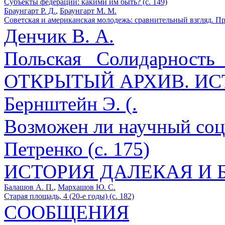
Субъекты федерации: какими им быть? (с. 149)
Браунгарт Р. Д.
,
Браунгарт М. М.
Советская и американская молодежь: сравнительный взгляд. Пр
Денчик В. А.
Польская _Солидарность_ -
ОТКРЫТЫЙ АРХИВ. И
Бернштейн Э. (.
Возможен ли научный соц
Петренко (с. 175)
ИСТОРИЯ ДАЛЕКАЯ И 
Балашов А. П.
,
Мархашов Ю. С.
Старая площадь, 4 (20-е годы) (с. 182)
СООБЩЕНИЯ