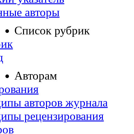
нные авторы
Список рубрик
рик
д
Авторам
рования
ипы авторов журнала
ципы рецензирования
ров