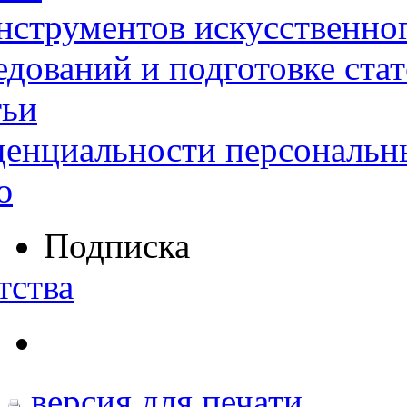
нструментов искусственног
дований и подготовке ста
тьи
денциальности персональн
ю
Подписка
тства
версия для печати