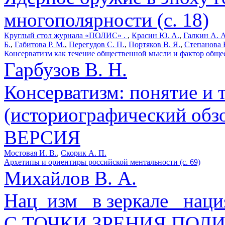
многополярности (с. 18)
Круглый стол журнала «ПОЛИС» .
,
Красин Ю. А.
,
Галкин А. А
Б.
,
Габитова Р. М.
,
Перегудов С. П.
,
Портяков В. Я.
,
Степанова 
Консерватизм как течение общественной мысли и фактор общест
Гарбузов В. Н.
Консерватизм: понятие и 
(историографический обзор
ВЕРСИЯ
Мостовая И. В.
,
Скорик А. П.
Архетипы и ориентиры российской ментальности (с. 69)
Михайлов В. А.
Нац_изм_ в зеркале _нация
С ТОЧКИ ЗРЕНИЯ ПОЛ