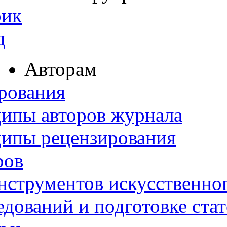
рик
д
Авторам
рования
ипы авторов журнала
ципы рецензирования
ров
нструментов искусственног
дований и подготовке ста