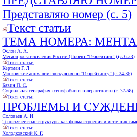
ПРЕДСТАВЛЯЮ НОМЕ
Представляю номер (с. 5)
Текст статьи
ТЕМА НОМЕРА: МЕНТА
Ослон А. А.
Мегаопросы населения России (Проект “Георейтинг”) (с. 6-23)
Текст статьи
Кертман Г. Л.
Московские аномалии: экскурсия по “Георейтингу” (с. 24-36)
Текст статьи
Бавин П. С.
Социальная география ксенофобии и толерантности (с. 37-58)
Текст статьи
ПРОБЛЕМЫ И СУЖДЕН
Соловьев А. И.
Трансъячеистые структуры как форма строения и источник самор
Текст статьи
Холодковский К. Г.