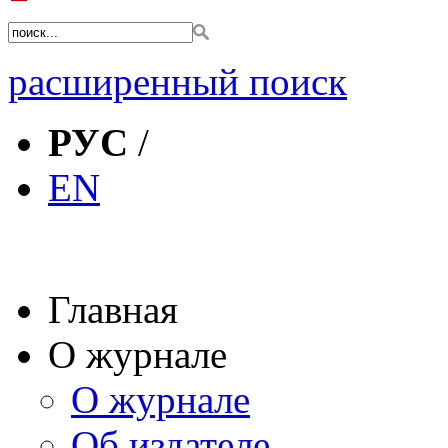
расширенный поиск
РУС
/
EN
Главная
О журнале
О журнале
Об издателе