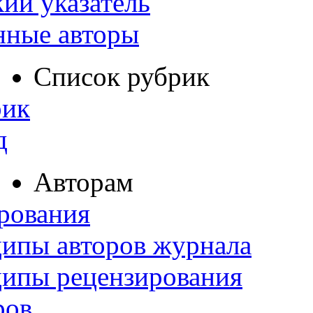
ий указатель
нные авторы
Список рубрик
рик
д
Авторам
рования
ипы авторов журнала
ципы рецензирования
ров