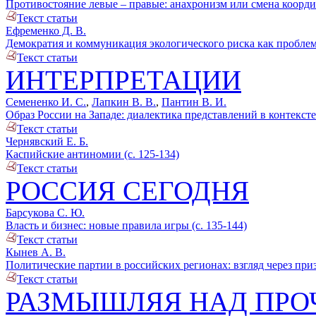
Противостояние левые – правые: анахронизм или смена координ
Текст статьи
Ефременко Д. В.
Демократия и коммуникация экологического риска как проблем
Текст статьи
ИНТЕРПРЕТАЦИИ
Семененко И. С.
,
Лапкин В. В.
,
Пантин В. И.
Образ России на Западе: диалектика представлений в контексте
Текст статьи
Чернявский Е. Б.
Каспийские антиномии (с. 125-134)
Текст статьи
РОССИЯ СЕГОДНЯ
Барсукова С. Ю.
Власть и бизнес: новые правила игры (с. 135-144)
Текст статьи
Кынев А. В.
Политические партии в российских регионах: взгляд через при
Текст статьи
РАЗМЫШЛЯЯ НАД ПР