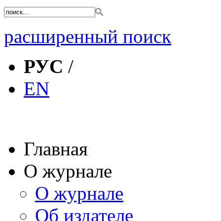
расширенный поиск
РУС
/
EN
Главная
О журнале
О журнале
Об издателе