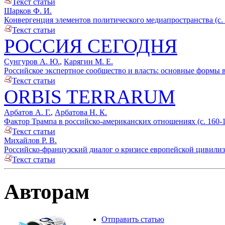
Текст статьи
Шарков Ф. И.
Конвергенция элементов политического медиапространства (с. 
Текст статьи
РОССИЯ СЕГОДНЯ
Сунгуров А. Ю.
,
Карягин М. Е.
Российское экспертное сообщество и власть: основные формы в
Текст статьи
ORBIS TERRARUM
Арбатов А. Г.
,
Арбатова Н. К.
Фактор Трампа в российско-американских отношениях (с. 160-
Текст статьи
Михайлов Р. В.
Российско-французский диалог о кризисе европейской цивилиза
Текст статьи
Авторам
Отправить статью