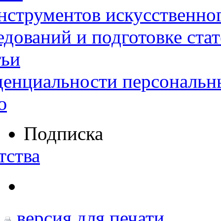
нструментов искусственног
дований и подготовке ста
тьи
денциальности персональн
ю
Подписка
тства
версия для печати