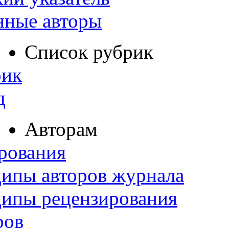
нные авторы
Список рубрик
рик
д
Авторам
рования
ипы авторов журнала
ципы рецензирования
ров