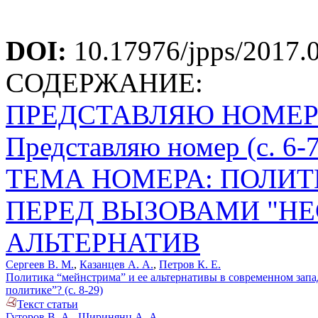
DOI:
10.17976/jpps/2017.
СОДЕРЖАНИЕ:
ПРЕДСТАВЛЯЮ НОМЕ
Представляю номер (с. 6-7
ТЕМА НОМЕРА: ПОЛИ
ПЕРЕД ВЫЗОВАМИ "Н
АЛЬТЕРНАТИВ
Сергеев В. М.
,
Казанцев А. А.
,
Петров К. Е.
Политика “мейнстрима” и ее альтернативы в современном запа
политике”? (с. 8-29)
Текст статьи
Гуторов В. А.
,
Ширинянц А. А.