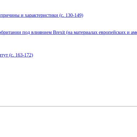
ричины и характеристики (с. 130-149)
ритании под влиянием Brexit (на материалах европейских и амер
ут (с. 163-172)