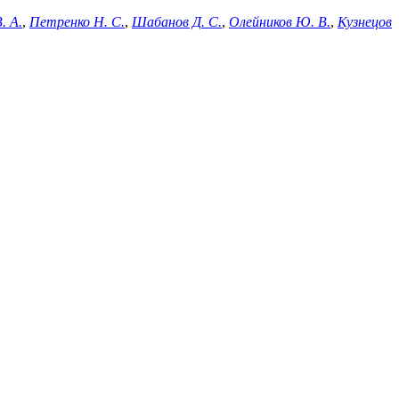
. А.
,
Петренко Н. С.
,
Шабанов Д. С.
,
Олейников Ю. В.
,
Кузнецов