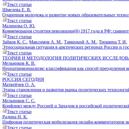
Текст статьи
Шмелева Е. В.
Одаренная молодежь и развитие новых образовательных техноло
Текст статьи
Малинова О. Ю.
Коммеморация столетия революции(й) 1917 года в РФ: сравнит
Текст статьи
Зайков К. С.
,
Максимов А. М.
,
Тамицкий А. М.
,
Трошина Т. И.
Этносоциальная ситуация в арктических регионах России и гос
Текст статьи
ТЕОРИЯ И МЕТОДОЛОГИЯ ПОЛИТИЧЕСКИХ ИССЛЕДО
Мельников К. В.
Неопатримониализм: классификация как способ преодоления ко
Текст статьи
РОССИЯ СЕГОДНЯ
Матвейчев О. А.
Этапы становления и развития рынка политических технологий 
Текст статьи
Мельников С. С.
Конфликт между Россией и Западом в российской политической 
Текст статьи
Радина Н. К.
Цифровая политическая мобилизация онлайн-комментаторов м
Текст статьи