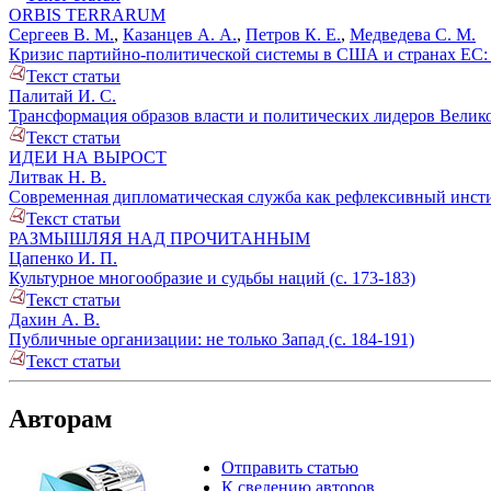
ORBIS TERRARUM
Сергеев В. М.
,
Казанцев А. А.
,
Петров К. Е.
,
Медведева С. М.
Кризис партийно-политической системы в США и странах ЕС: п
Текст статьи
Палитай И. С.
Трансформация образов власти и политических лидеров Великоб
Текст статьи
ИДЕИ НА ВЫРОСТ
Литвак Н. В.
Современная дипломатическая служба как рефлексивный инстит
Текст статьи
РАЗМЫШЛЯЯ НАД ПРОЧИТАННЫМ
Цапенко И. П.
Культурное многообразие и судьбы наций (с. 173-183)
Текст статьи
Дахин А. В.
Публичные организации: не только Запад (с. 184-191)
Текст статьи
Авторам
Отправить статью
К сведению авторов