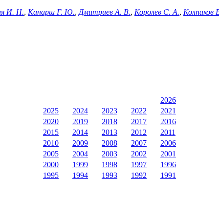
я И. Н.
,
Канарш Г. Ю.
,
Дмитриев А. В.
,
Королев С. А.
,
Колпаков В
2026
2025
2024
2023
2022
2021
2020
2019
2018
2017
2016
2015
2014
2013
2012
2011
2010
2009
2008
2007
2006
2005
2004
2003
2002
2001
2000
1999
1998
1997
1996
1995
1994
1993
1992
1991