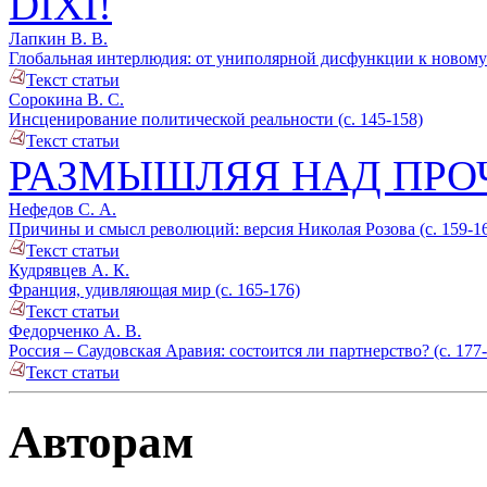
DIXI!
Лапкин В. В.
Глобальная интерлюдия: от униполярной дисфункции к новому 
Текст статьи
Сорокина В. С.
Инсценирование политической реальности (с. 145-158)
Текст статьи
РАЗМЫШЛЯЯ НАД ПР
Нефедов С. А.
Причины и смысл революций: версия Николая Розова (с. 159-1
Текст статьи
Кудрявцев А. К.
Франция, удивляющая мир (с. 165-176)
Текст статьи
Федорченко А. В.
Россия – Саудовская Аравия: состоится ли партнерство? (с. 177
Текст статьи
Авторам