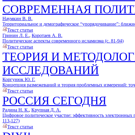
СОВРЕМЕННАЯ ПОЛИ
Наумкин В. В.
Территориальное и демографическое “упорядочивание”: ближне
Текст статьи
Гринин Л. Е.
,
Коротаев А. В.
Политические аспекты современного исламизма (с. 81-94)
Текст статьи
ТЕОРИЯ И МЕТОДОЛО
ИССЛЕДОВАНИЙ
Коргунюк Ю. Г.
Концепция размежеваний и теория проблемных измерений: точк
Текст статьи
РОССИЯ СЕГОДНЯ
Радина Н. К.
,
Крупная Д. А.
Цифровое политическое участие: эффективность электронных п
113-127)
Текст статьи