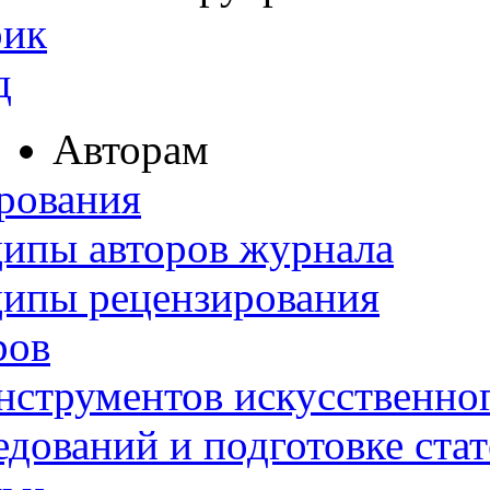
рик
д
Авторам
рования
ипы авторов журнала
ципы рецензирования
ров
нструментов искусственног
дований и подготовке ста