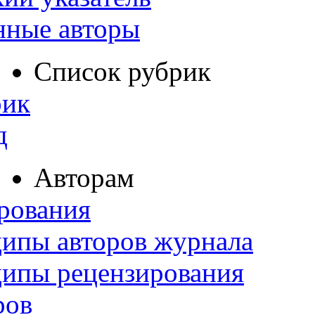
нные авторы
Список рубрик
рик
д
Авторам
рования
ипы авторов журнала
ципы рецензирования
ров