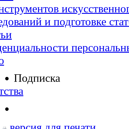
нструментов искусственног
дований и подготовке ста
тьи
денциальности персональн
ю
Подписка
тства
версия для печати