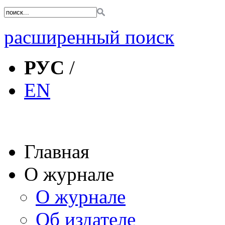
расширенный поиск
РУС
/
EN
Главная
О журнале
О журнале
Об издателе