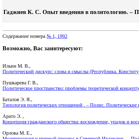
Гаджиев К. С. Опыт введения в политологию. – По
Содержание номера
№ 1, 1992
Возможно, Вас заинтересуют:
Ильин М. В.,
Политический дискурс: слова и смыслы (Республика. Конституц
Пушкарева Г. В.,
Политическое пространство: проблемы теоретической концепту
Баталов Э. Я.,
Типология политических отношений . – Полис. Политические 
Арато Э. ,
Концепция гражданского общества: восхождение, упадок и восс
Орлова М. Е.,
Модернизация и мирный процесс в Северной Ирландии . – Пол