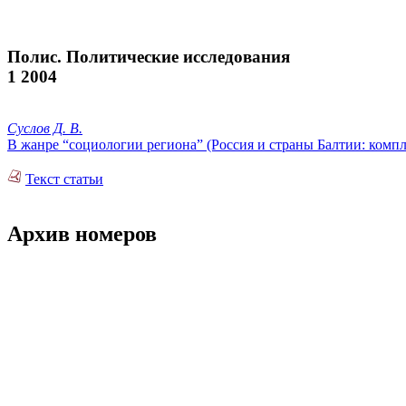
Полис. Политические исследования
1 2004
Суслов Д. В.
В жанре “социологии региона” (Россия и страны Балтии: комп
Текст статьи
Архив номеров