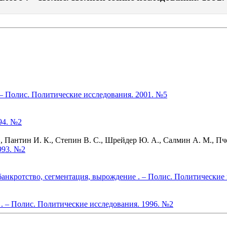
– Полис. Политические исследования. 2001. №5
94. №2
Пантин И. К., Степин В. С., Шрейдер Ю. А., Салмин А. М., Пче
993. №2
банкротство, сегментация, вырождение . – Полис. Политические 
. – Полис. Политические исследования. 1996. №2