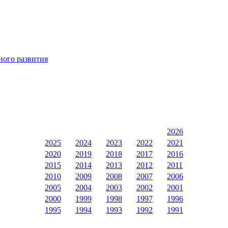
ного развития
2026
2025
2024
2023
2022
2021
2020
2019
2018
2017
2016
2015
2014
2013
2012
2011
2010
2009
2008
2007
2006
2005
2004
2003
2002
2001
2000
1999
1998
1997
1996
1995
1994
1993
1992
1991