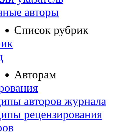
нные авторы
Список рубрик
рик
д
Авторам
рования
ипы авторов журнала
ципы рецензирования
ров