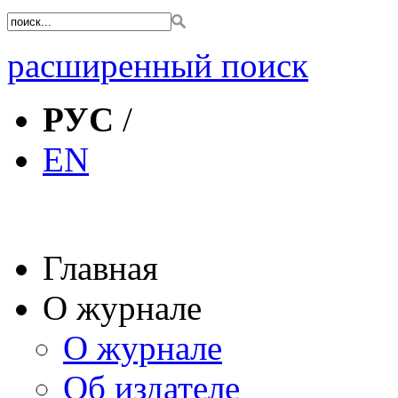
расширенный поиск
РУС
/
EN
Главная
О журнале
О журнале
Об издателе