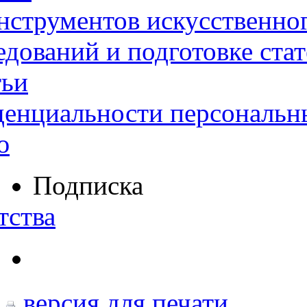
нструментов искусственног
дований и подготовке ста
тьи
денциальности персональн
ю
Подписка
тства
версия для печати