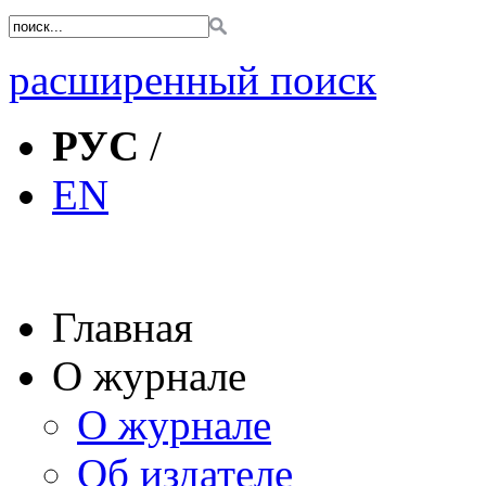
расширенный поиск
РУС
/
EN
Главная
О журнале
О журнале
Об издателе