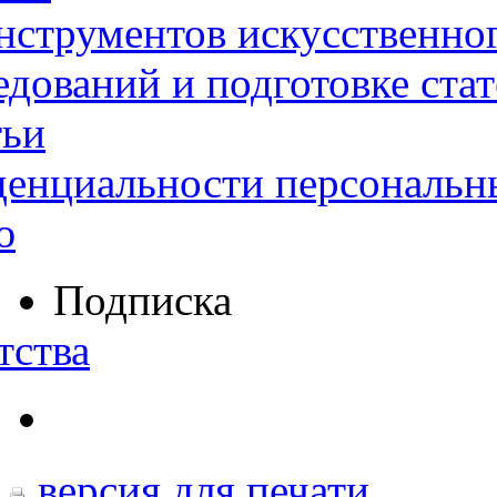
нструментов искусственног
дований и подготовке ста
тьи
денциальности персональн
ю
Подписка
тства
версия для печати