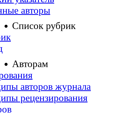
нные авторы
Список рубрик
рик
д
Авторам
рования
ипы авторов журнала
ципы рецензирования
ров