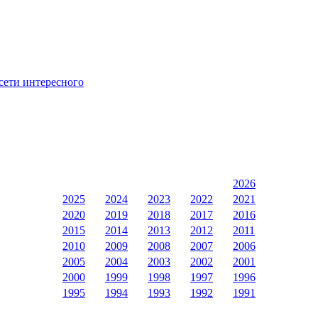
сети интересного
2026
2025
2024
2023
2022
2021
2020
2019
2018
2017
2016
2015
2014
2013
2012
2011
2010
2009
2008
2007
2006
2005
2004
2003
2002
2001
2000
1999
1998
1997
1996
1995
1994
1993
1992
1991