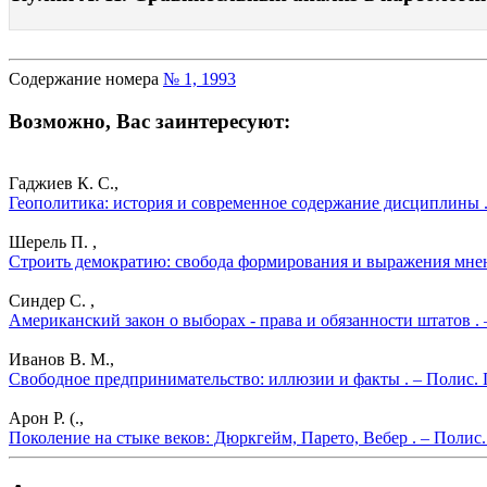
Содержание номера
№ 1, 1993
Возможно, Вас заинтересуют:
Гаджиев К. С.,
Геополитика: история и современное содержание дисциплины .
Шерель П. ,
Строить демократию: свобода формирования и выражения мнен
Синдер С. ,
Американский закон о выборах - права и обязанности штатов .
Иванов В. М.,
Свободное предпринимательство: иллюзии и факты . – Полис. 
Арон Р. (.,
Поколение на стыке веков: Дюркгейм, Парето, Вебер . – Полис