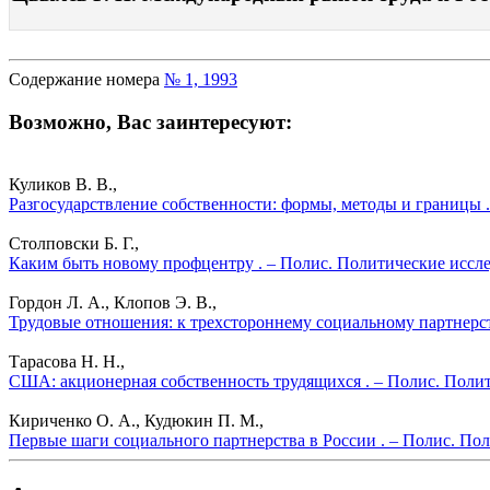
Содержание номера
№ 1, 1993
Возможно, Вас заинтересуют:
Куликов В. В.,
Разгосударствление собственности: формы, методы и границы 
Столповски Б. Г.,
Каким быть новому профцентру . – Полис. Политические иссле
Гордон Л. А., Клопов Э. В.,
Трудовые отношения: к трехстороннему социальному партнерст
Тарасова Н. Н.,
США: акционерная собственность трудящихся . – Полис. Полит
Кириченко О. А., Кудюкин П. М.,
Первые шаги социального партнерства в России . – Полис. По