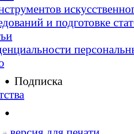
нструментов искусственног
дований и подготовке ста
тьи
денциальности персональн
ю
Подписка
тства
версия для печати