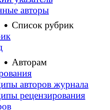
нные авторы
Список рубрик
рик
д
Авторам
рования
ипы авторов журнала
ципы рецензирования
ров