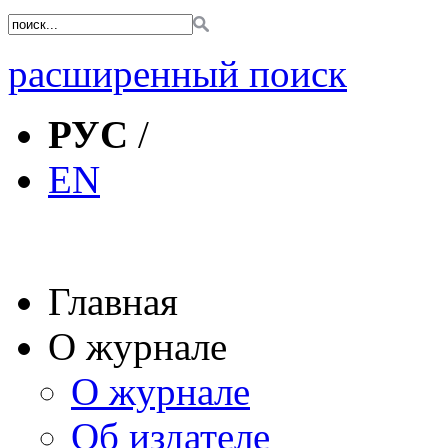
расширенный поиск
РУС
/
EN
Главная
О журнале
О журнале
Об издателе