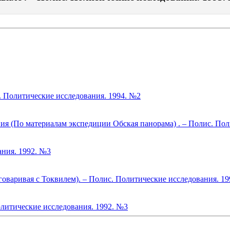
. Политические исследования. 1994. №2
я (По материалам экспедиции Обская панорама) . – Полис. Пол
ания. 1992. №3
говаривая с Токвилем). – Полис. Политические исследования. 1
литические исследования. 1992. №3