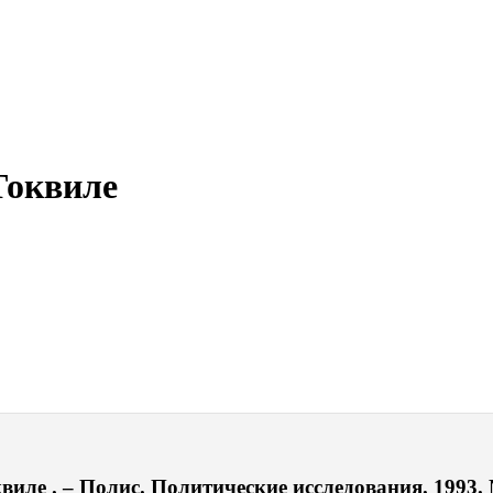
 Токвиле
виле . – Полис. Политические исследования. 1993. 