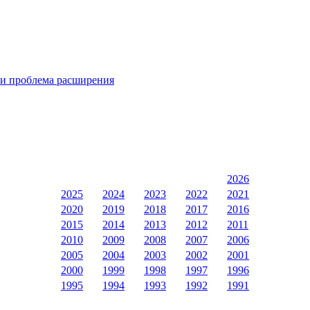
 и проблема расширения
2026
2025
2024
2023
2022
2021
2020
2019
2018
2017
2016
2015
2014
2013
2012
2011
2010
2009
2008
2007
2006
2005
2004
2003
2002
2001
2000
1999
1998
1997
1996
1995
1994
1993
1992
1991