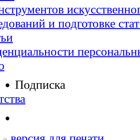
нструментов искусственног
дований и подготовке ста
тьи
денциальности персональн
ю
Подписка
тства
версия для печати