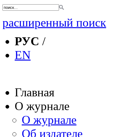
расширенный поиск
РУС
/
EN
Главная
О журнале
О журнале
Об издателе