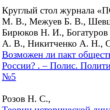
Круглый стол журнала «П
М. В., Межуев Б. В., Шев
Бирюков Н. И., Богатуров 
А. В., Никитченко А. Н., 
Возможен ли пакт общест
России? . – Полис. Полит
№5
Розов Н. С.,
Теории исторической дин