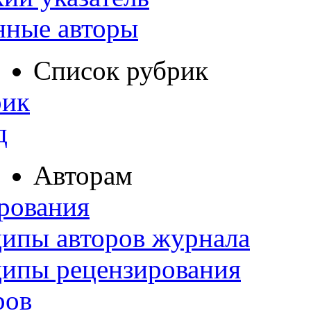
нные авторы
Список рубрик
рик
д
Авторам
рования
ипы авторов журнала
ципы рецензирования
ров