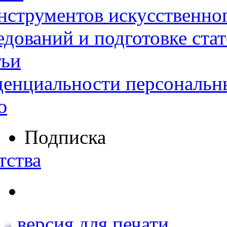
нструментов искусственног
дований и подготовке ста
тьи
денциальности персональн
ю
Подписка
тства
версия для печати