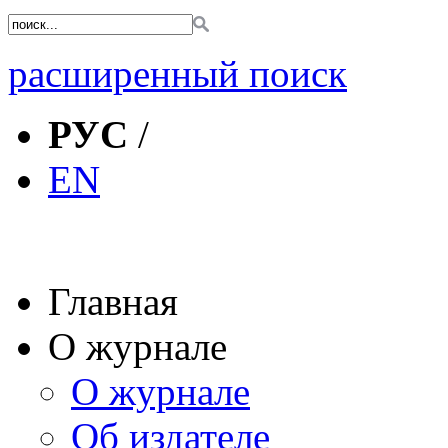
расширенный поиск
РУС
/
EN
Главная
О журнале
О журнале
Об издателе