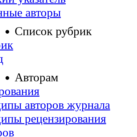
нные авторы
Список рубрик
рик
д
Авторам
рования
ипы авторов журнала
ципы рецензирования
ров