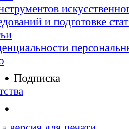
нструментов искусственног
дований и подготовке ста
тьи
денциальности персональн
ю
Подписка
тства
версия для печати