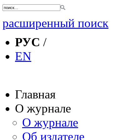
расширенный поиск
РУС
/
EN
Главная
О журнале
О журнале
Об издателе