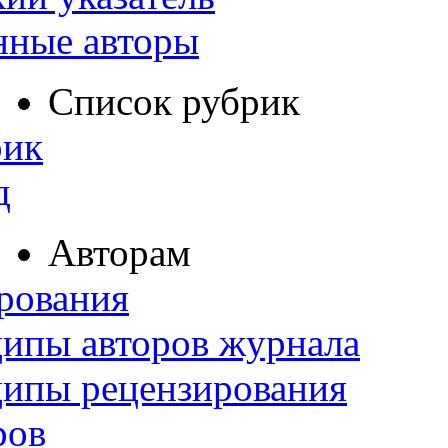
нные авторы
Список рубрик
рик
д
Авторам
рования
ипы авторов журнала
ципы рецензирования
ров