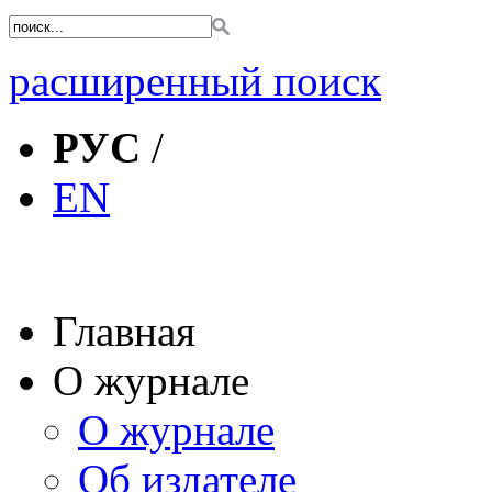
расширенный поиск
РУС
/
EN
Главная
О журнале
О журнале
Об издателе