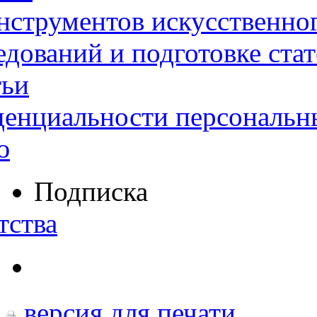
нструментов искусственног
дований и подготовке ста
тьи
денциальности персональн
ю
Подписка
тства
версия для печати