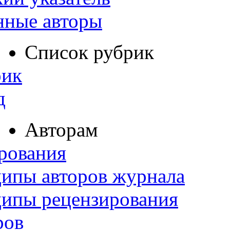
нные авторы
Список рубрик
рик
д
Авторам
рования
ипы авторов журнала
ципы рецензирования
ров