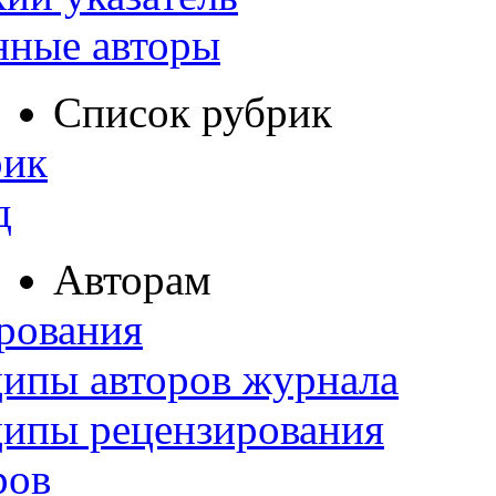
нные авторы
Список рубрик
рик
д
Авторам
рования
ипы авторов журнала
ципы рецензирования
ров