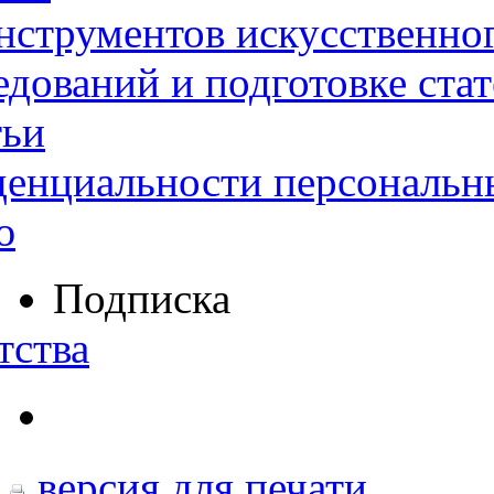
нструментов искусственног
дований и подготовке ста
тьи
денциальности персональн
ю
Подписка
тства
версия для печати