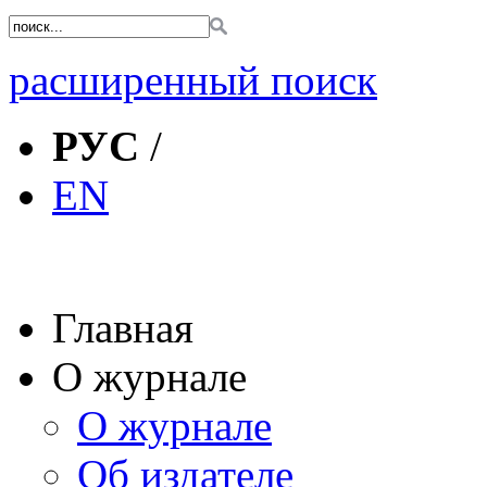
расширенный поиск
РУС
/
EN
Главная
О журнале
О журнале
Об издателе