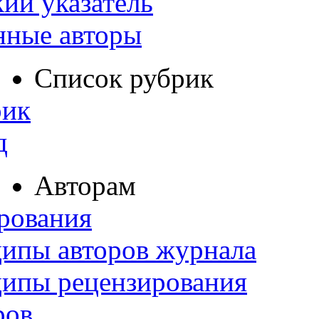
ий указатель
нные авторы
Список рубрик
рик
д
Авторам
рования
ипы авторов журнала
ципы рецензирования
ров