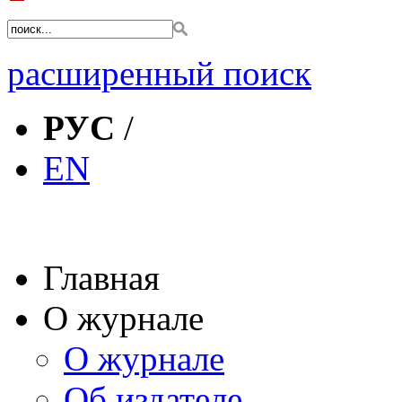
расширенный поиск
РУС
/
EN
Главная
О журнале
О журнале
Об издателе