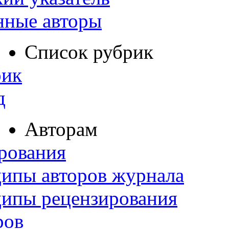
нные авторы
Список рубрик
рик
д
Авторам
рования
ипы авторов журнала
ципы рецензирования
ров