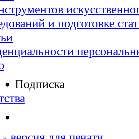
нструментов искусственног
дований и подготовке ста
тьи
денциальности персональн
ю
Подписка
тства
версия для печати