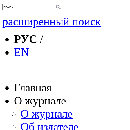
расширенный поиск
РУС
/
EN
Главная
О журнале
О журнале
Об издателе