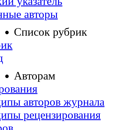
ий указатель
нные авторы
Список рубрик
рик
д
Авторам
рования
ипы авторов журнала
ципы рецензирования
ров