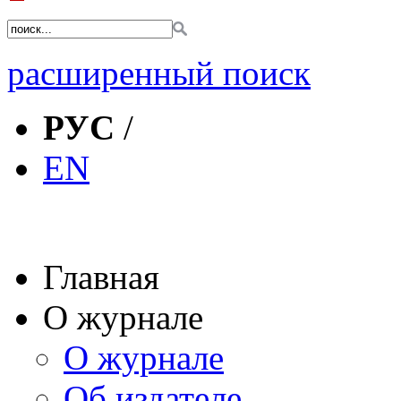
расширенный поиск
РУС
/
EN
Главная
О журнале
О журнале
Об издателе