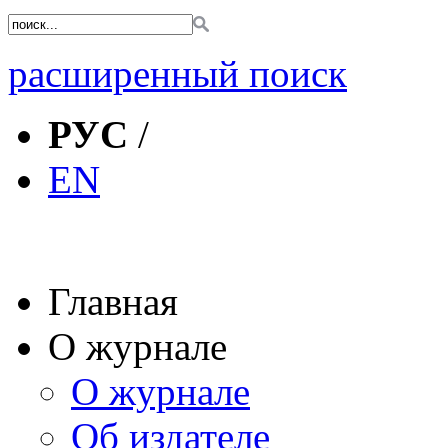
расширенный поиск
РУС
/
EN
Главная
О журнале
О журнале
Об издателе