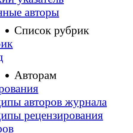
нные авторы
Список рубрик
рик
д
Авторам
рования
ипы авторов журнала
ципы рецензирования
ров