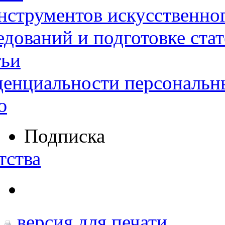
нструментов искусственног
дований и подготовке ста
тьи
денциальности персональн
ю
Подписка
тства
версия для печати