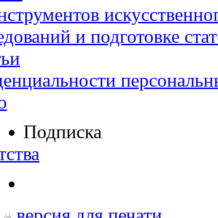
нструментов искусственног
дований и подготовке ста
тьи
денциальности персональн
ю
Подписка
тства
версия для печати