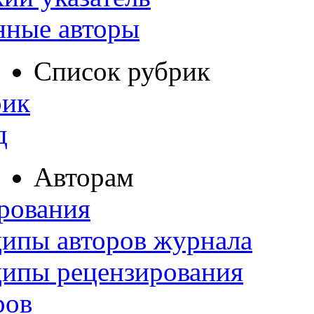
нные авторы
Список рубрик
рик
д
Авторам
рования
ипы авторов журнала
ципы рецензирования
ров