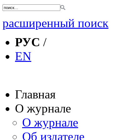
расширенный поиск
РУС
/
EN
Главная
О журнале
О журнале
Об издателе