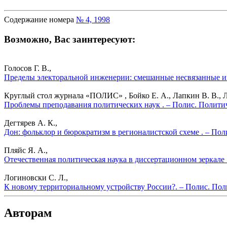
Содержание номера
№ 4, 1998
Возможно, Вас заинтересуют:
Голосов Г. В.,
Пределы электоральной инженерии: смешанные несвязанные из
Круглый стол журнала «ПОЛИС» , Бойко Е. А., Лапкин В. В., Ли
Проблемы преподавания политических наук . – Полис. Политич
Дегтярев А. К.,
Дон: фольклор и бюрократизм в регионалистской схеме . – Пол
Пляйс Я. А.,
Отечественная политическая наука в диссертационном зеркале 
Логиновски С. Л.,
К новому территориальному устройству России?. – Полис. Пол
Авторам