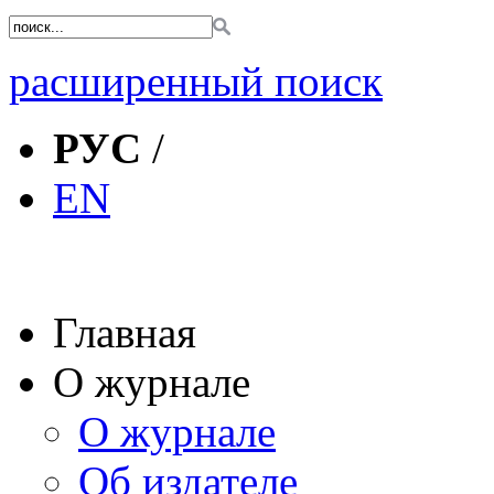
расширенный поиск
РУС
/
EN
Главная
О журнале
О журнале
Об издателе