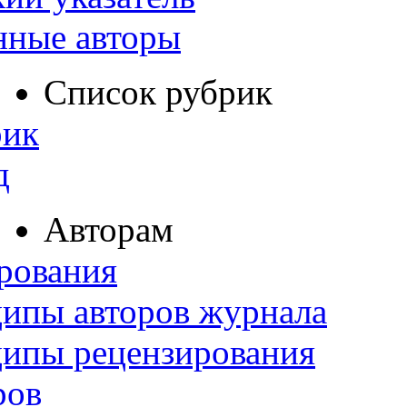
нные авторы
Список рубрик
рик
д
Авторам
рования
ипы авторов журнала
ципы рецензирования
ров