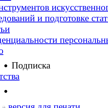
нструментов искусственног
дований и подготовке ста
тьи
денциальности персональн
ю
Подписка
тства
версия для печати