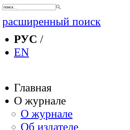
расширенный поиск
РУС
/
EN
Главная
О журнале
О журнале
Об издателе