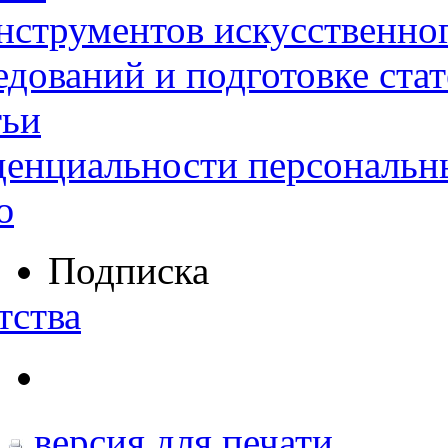
нструментов искусственног
дований и подготовке ста
тьи
денциальности персональн
ю
Подписка
тства
версия для печати