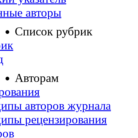
нные авторы
Список рубрик
рик
д
Авторам
рования
ипы авторов журнала
ципы рецензирования
ров