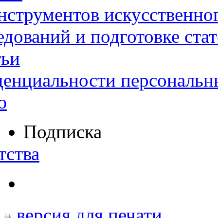
нструментов искусственног
дований и подготовке ста
тьи
денциальности персональн
ю
Подписка
тства
версия для печати