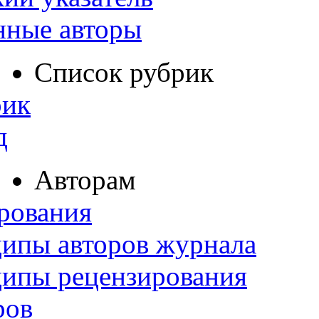
нные авторы
Список рубрик
рик
д
Авторам
рования
ипы авторов журнала
ципы рецензирования
ров