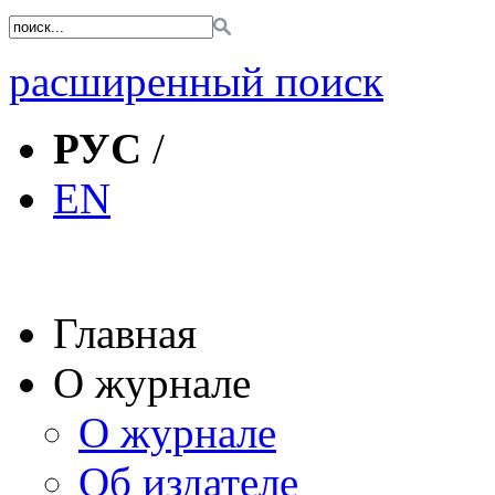
расширенный поиск
РУС
/
EN
Главная
О журнале
О журнале
Об издателе