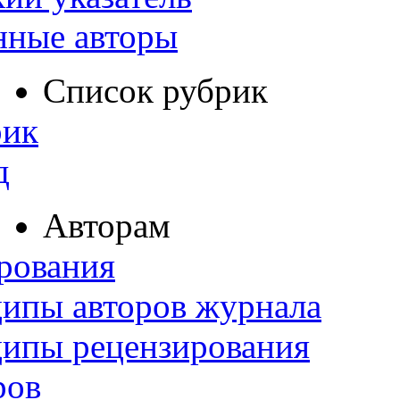
нные авторы
Список рубрик
рик
д
Авторам
рования
ипы авторов журнала
ципы рецензирования
ров