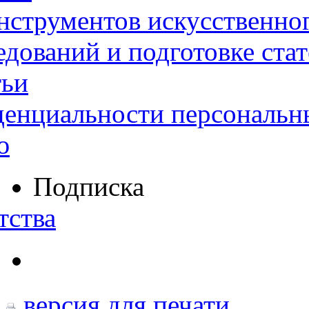
нструментов искусственног
дований и подготовке ста
тьи
денциальности персональн
ю
Подписка
тства
версия для печати