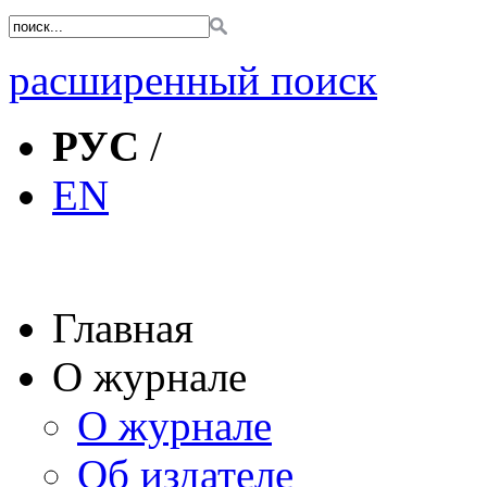
расширенный поиск
РУС
/
EN
Главная
О журнале
О журнале
Об издателе