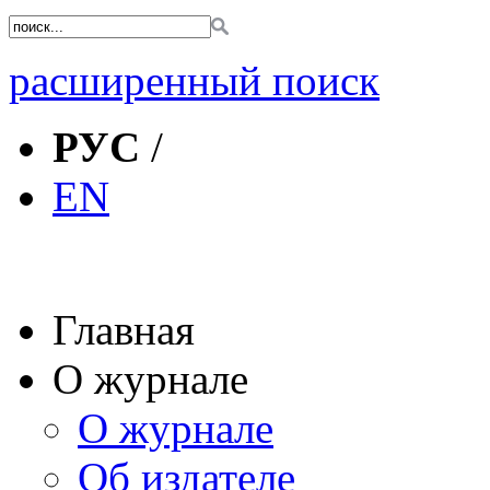
расширенный поиск
РУС
/
EN
Главная
О журнале
О журнале
Об издателе