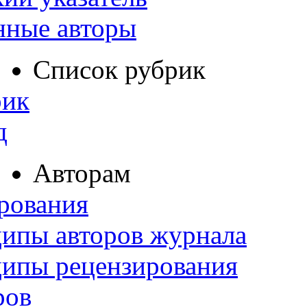
нные авторы
Список рубрик
рик
д
Авторам
рования
ипы авторов журнала
ципы рецензирования
ров