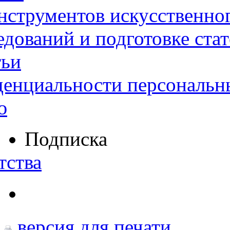
нструментов искусственног
дований и подготовке ста
тьи
денциальности персональн
ю
Подписка
тства
версия для печати