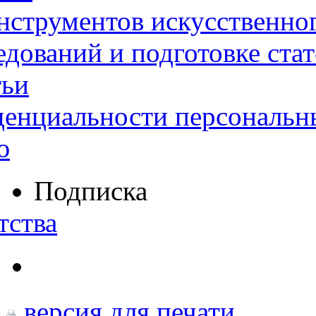
нструментов искусственног
дований и подготовке ста
тьи
денциальности персональн
ю
Подписка
тства
версия для печати