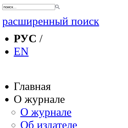
расширенный поиск
РУС
/
EN
Главная
О журнале
О журнале
Об издателе