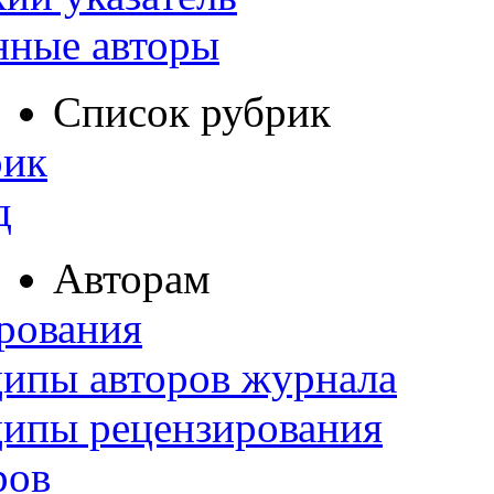
нные авторы
Список рубрик
рик
д
Авторам
рования
ипы авторов журнала
ципы рецензирования
ров