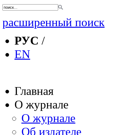
расширенный поиск
РУС
/
EN
Главная
О журнале
О журнале
Об издателе