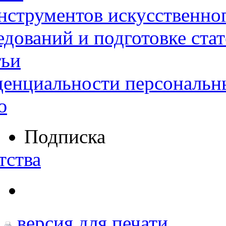
нструментов искусственног
дований и подготовке ста
тьи
денциальности персональн
ю
Подписка
тства
версия для печати