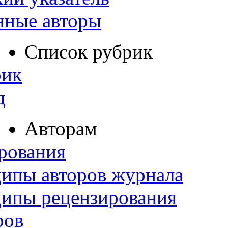
нные авторы
Список рубрик
рик
д
Авторам
рования
ипы авторов журнала
ципы рецензирования
ров