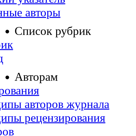
нные авторы
Список рубрик
рик
д
Авторам
рования
ипы авторов журнала
ципы рецензирования
ров