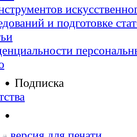
нструментов искусственног
дований и подготовке ста
тьи
денциальности персональн
ю
Подписка
тства
версия для печати