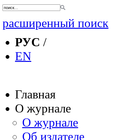
расширенный поиск
РУС
/
EN
Главная
О журнале
О журнале
Об издателе