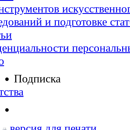
нструментов искусственног
дований и подготовке ста
тьи
денциальности персональн
ю
Подписка
тства
версия для печати