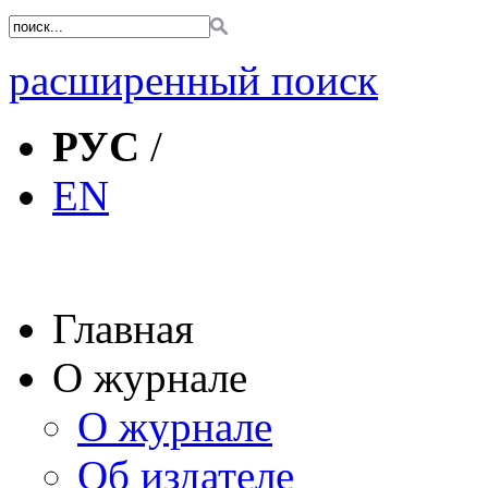
расширенный поиск
РУС
/
EN
Главная
О журнале
О журнале
Об издателе