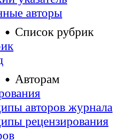
нные авторы
Список рубрик
рик
д
Авторам
рования
ипы авторов журнала
ципы рецензирования
ров