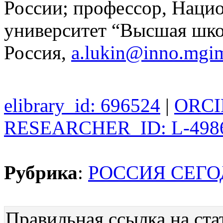
России; профессор, Наци
университет “Высшая шко
Россия,
a.lukin@inno.mgi
elibrary_id: 696524
|
ORCID
RESEARCHER_ID: L-498
Рубрика
:
РОССИЯ СЕГ
Правильная ссылка на ста