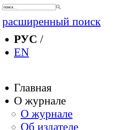
расширенный поиск
РУС
/
EN
Главная
О журнале
О журнале
Об издателе