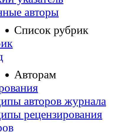
нные авторы
Список рубрик
рик
д
Авторам
рования
ипы авторов журнала
ципы рецензирования
ров