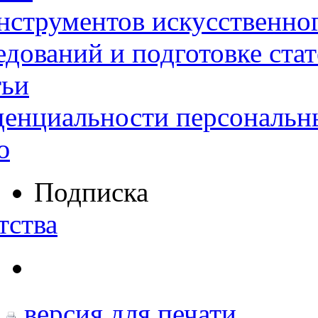
нструментов искусственног
дований и подготовке ста
тьи
денциальности персональн
ю
Подписка
тства
версия для печати