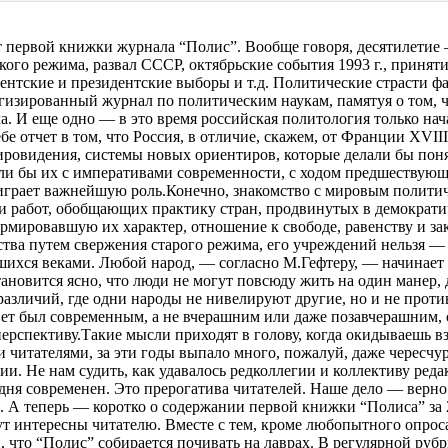
вет первой книжки журнала “Полис”. Вообще говоря, десятилетие
кого режима, развал СССР, октябрьские события 1993 г., приня
ментские и президентские выборы и т.д. Политические страсти ф
зированный журнал по политическим наукам, памятуя о том, что
. И еще одно — в это время российская политология только нача
бе отчет в том, что Россия, в отличие, скажем, от Франции ХVII
ировидения, системы новых ориентиров, которые делали бы поня
и бы их с императивами современности, с ходом предшествующе
 играет важнейшую роль.Конечно, знакомство с мировым полити
и работ, обобщающих практику стран, продвинутых в демократи
ировавшую их характер, отношение к свободе, равенству и зако
тва путем свержения старого режима, его учреждений нельзя —
шихся веками. Любой народ, — согласно М.Гефтеру, — начинает н
тановится ясно, что люди не могут повсюду жить на один манер,
различий, где одни народы не нивелируют другие, но и не проти
вет был современным, а не вчерашним или даже позавчерашним,
 перспективу.Такие мысли приходят в голову, когда окидываешь 
 читателями, за эти годы выпало много, пожалуй, даже чересчур 
ии. Не нам судить, как удавалось редколлегии и коллективу ре
одня современен. Это прерогатива читателей. Наше дело — верн
 А теперь — коротко о содержании первой книжки “Полиса” за 2
дут интересны читателю. Вместе с тем, кроме любопытного опрос
, что “Полис” собирается почивать на лаврах. В регулярной ру