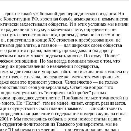
 — срок не такой уж большой для периодического издания. Но
тие Конституции РФ, яростная борьба демократов и коммунистов
актически захлестывали общество. И в этих условиях мы начали
 радикализм в науке, в конечном счете, определяется не
ла путь своего становления, причем далеко не во всем и не
I в., приступила в конце ХХ столетия к преобразованиям, не
тными для элиты, а главное — для широких слоев общества
го развития страны, наконец, прокладывали бы дорогу
ческим опытом может подсказать многое. Поэтому “Полис”
ческом отношении. Но мы всегда помнили также о том, что
ну, их представления о назначении государства,
 нужна длительная и упорная работа по изживанию комплексов
е с нуля, а с начала, последнее же вменяется ему прошлым
 даже если это приносит успехи. Человечество — не только
вопоставляют себя универсализму. Ответ на вопрос “что
 он должен учитывать “исторический пробег” разных
взором прошедшее десятилетие. Прибавим только: трудностей на
много. Но “Полис”, тем не менее, живет, спорит, развивается,
дакции осуществлять свой главный замысел — способствовать
о определять направление и содержание номеров журнала и шаг
001 г. Мы постарались собрать в этом номере статьи наших
а студентов-политологов из Томского университета, мы не
брике “Проблемы и суждения” — три очень хорошие, на наш