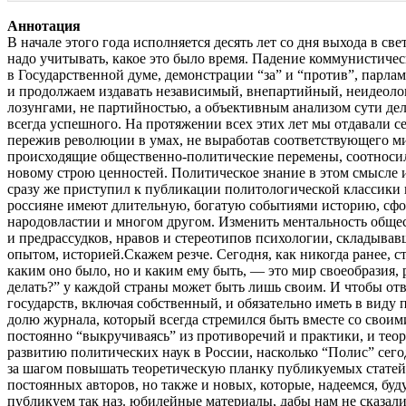
Аннотация
В начале этого года исполняется десять лет со дня выхода в с
надо учитывать, какое это было время. Падение коммунистичес
в Государственной думе, демонстрации “за” и “против”, парла
и продолжаем издавать независимый, внепартийный, неидеологи
лозунгами, не партийностью, а объективным анализом сути дела
всегда успешного. На протяжении всех этих лет мы отдавали се
пережив революции в умах, не выработав соответствующего м
происходящие общественно-политические перемены, соотносил
новому строю ценностей. Политическое знание в этом смысле
сразу же приступил к публикации политологической классики 
россияне имеют длительную, богатую событиями историю, сформ
народовластии и многом другом. Изменить ментальность общес
и предрассудков, нравов и стереотипов психологии, складывав
опытом, историей.Скажем резче. Сегодня, как никогда ранее, с
каким оно было, но и каким ему быть, — это мир своеобразия, 
делать?” у каждой страны может быть лишь своим. И чтобы от
государств, включая собственный, и обязательно иметь в виду
долю журнала, который всегда стремился быть вместе со своими
постоянно “выкручиваясь” из противоречий и практики, и теор
развитию политических наук в России, насколько “Полис” сег
за шагом повышать теоретическую планку публикуемых статей.
постоянных авторов, но также и новых, которые, надеемся, бу
публикуем так наз. юбилейные материалы, дабы нам не сказали